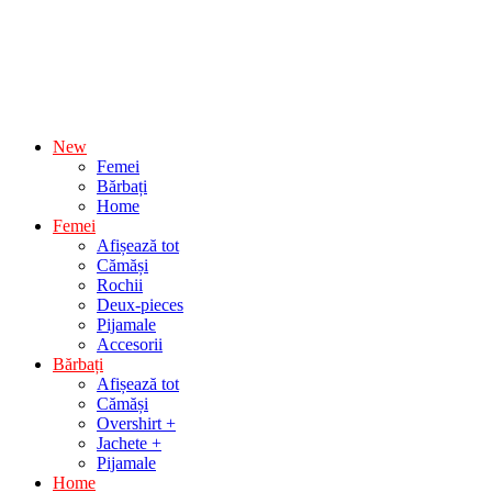
New
Femei
Bărbați
Home
Femei
Afișează tot
Cămăși
Rochii
Deux-pieces
Pijamale
Accesorii
Bărbați
Afișează tot
Cămăși
Overshirt +
Jachete +
Pijamale
Home