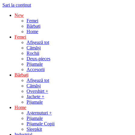
Sari la conținut
New
Femei
Bărbați
Home
Femei
Afișează tot
Cămăși
Rochii
Deux-pieces
Pijamale
Accesorii
Bărbați
Afișează tot
Cămăși
Overshirt +
Jachete +
Pijamale
Home
Așternuturi +
Pijamale
Pijamale Copii
Sleepkit
Industrial