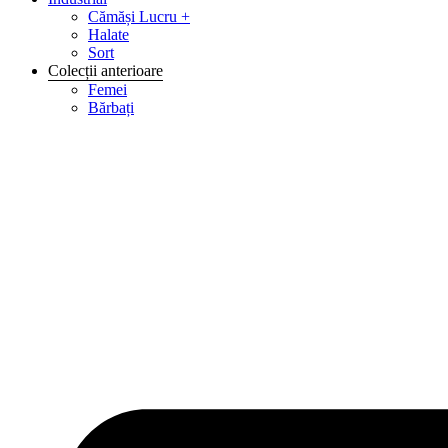
Cămăși Lucru +
Halate
Sort
Colecții anterioare
Femei
Bărbați