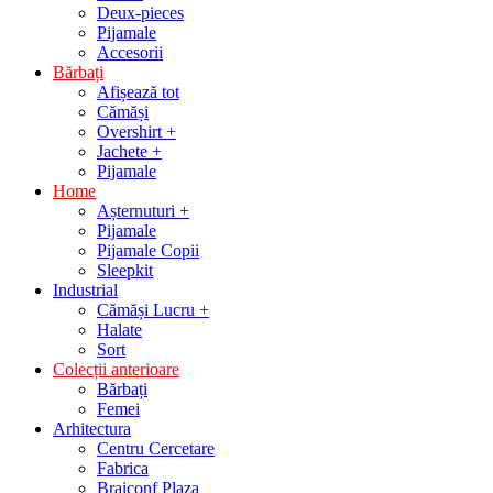
Deux-pieces
Pijamale
Accesorii
Bărbați
Afișează tot
Cămăși
Overshirt +
Jachete +
Pijamale
Home
Așternuturi +
Pijamale
Pijamale Copii
Sleepkit
Industrial
Cămăși Lucru +
Halate
Sort
Colecții anterioare
Bărbați
Femei
Arhitectura
Centru Cercetare
Fabrica
Braiconf Plaza