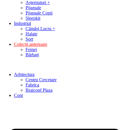
Așternuturi +
Pijamale
Pijamale Copii
Sleepkit
Industrial
Cămăși Lucru +
Halate
Sort
Colecții anterioare
Femei
Bărbați
Arhitectura
Centru Cercetare
Fabrica
Braiconf Plaza
Cont