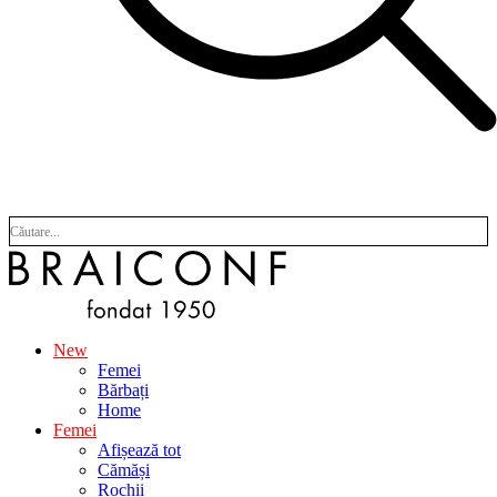
New
Femei
Bărbați
Home
Femei
Afișează tot
Cămăși
Rochii