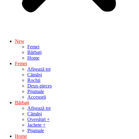
New
Femei
Bărbați
Home
Femei
Afișează tot
Cămăși
Rochii
Deux-pieces
Pijamale
Accesorii
Bărbați
Afișează tot
Cămăși
Overshirt +
Jachete +
Pijamale
Home