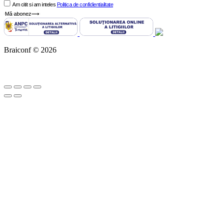
Am citit si am inteles
Politica de confidientialitate
Mă abonez⟶
Braiconf © 2026