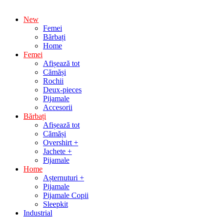
New
Femei
Bărbați
Home
Femei
Afișează tot
Cămăși
Rochii
Deux-pieces
Pijamale
Accesorii
Bărbați
Afișează tot
Cămăși
Overshirt +
Jachete +
Pijamale
Home
Așternuturi +
Pijamale
Pijamale Copii
Sleepkit
Industrial