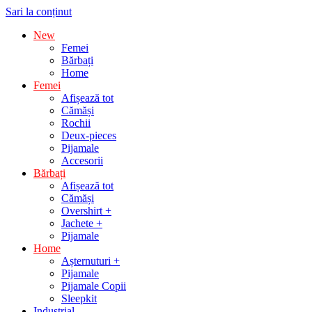
Sari la conținut
New
Femei
Bărbați
Home
Femei
Afișează tot
Cămăși
Rochii
Deux-pieces
Pijamale
Accesorii
Bărbați
Afișează tot
Cămăși
Overshirt +
Jachete +
Pijamale
Home
Așternuturi +
Pijamale
Pijamale Copii
Sleepkit
Industrial