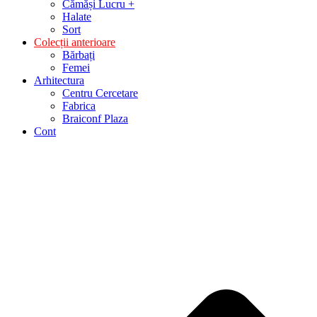
Cămăși Lucru +
Halate
Sort
Colecții anterioare
Bărbați
Femei
Arhitectura
Centru Cercetare
Fabrica
Braiconf Plaza
Cont