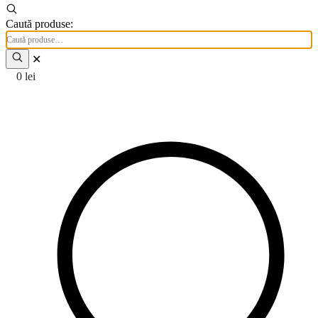
Caută produse:
✕
0
lei