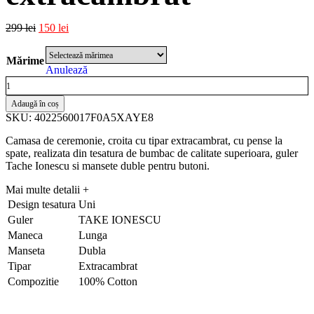
299
lei
150
lei
Mărime
Anulează
Adaugă în coș
SKU: 4022560017F0A5XAYE8
Camasa de ceremonie, croita cu tipar extracambrat, cu pense la
spate, realizata din tesatura de bumbac de calitate superioara, guler
Tache Ionescu si mansete duble pentru butoni.
Mai multe detalii
+
Design tesatura
Uni
Guler
TAKE IONESCU
Maneca
Lunga
Manseta
Dubla
Tipar
Extracambrat
Compozitie
100% Cotton