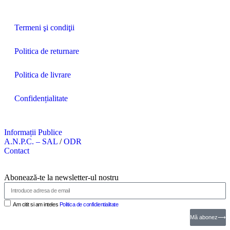
Termeni şi condiţii
Politica de returnare
Politica de livrare
Confidențialitate
Informații Publice
A.N.P.C. – SAL
/
ODR
Contact
Abonează-te la newsletter-ul nostru
Am citit si am inteles
Politica de confidientialitate
Mă abonez⟶