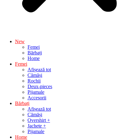
New
Femei
Bărbați
Home
Femei
Afișează tot
Cămăși
Rochii
Deux-pieces
Pijamale
Accesorii
Bărbați
Afișează tot
Cămăși
Overshirt +
Jachete +
Pijamale
Home