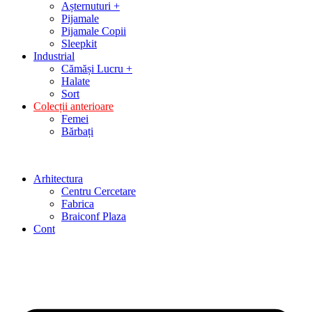
Așternuturi +
Pijamale
Pijamale Copii
Sleepkit
Industrial
Cămăși Lucru +
Halate
Sort
Colecții anterioare
Femei
Bărbați
Arhitectura
Centru Cercetare
Fabrica
Braiconf Plaza
Cont