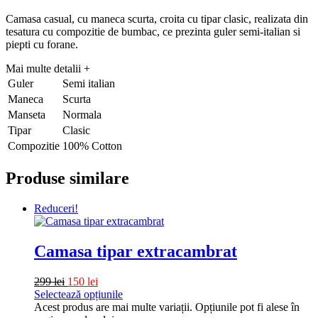
Camasa casual, cu maneca scurta, croita cu tipar clasic, realizata din
tesatura cu compozitie de bumbac, ce prezinta guler semi-italian si
piepti cu forane.
Mai multe detalii
+
Guler
Semi italian
Maneca
Scurta
Manseta
Normala
Tipar
Clasic
Compozitie
100% Cotton
Produse similare
Reduceri!
Camasa tipar extracambrat
299
lei
150
lei
Selectează opțiunile
Acest produs are mai multe variații. Opțiunile pot fi alese în