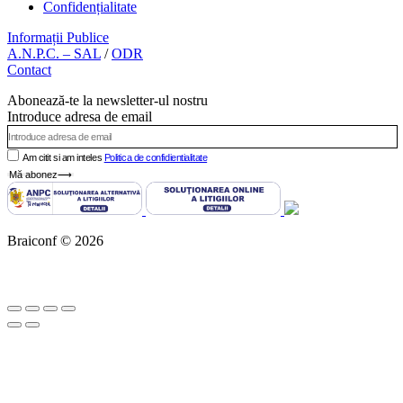
Confidențialitate
Informații Publice
A.N.P.C. – SAL
/
ODR
Contact
Abonează-te la newsletter-ul nostru
Introduce adresa de email
Am citit si am inteles
Politica de confidientialitate
Mă abonez⟶
Braiconf © 2026