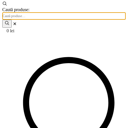
Caută produse:
✕
0
lei