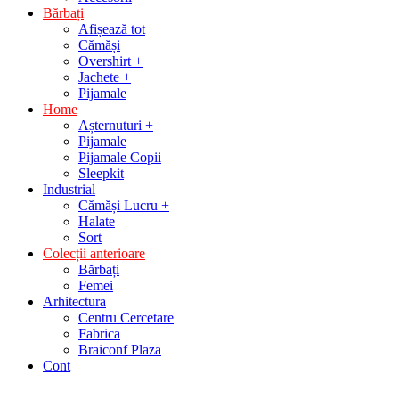
Bărbați
Afișează tot
Cămăși
Overshirt +
Jachete +
Pijamale
Home
Așternuturi +
Pijamale
Pijamale Copii
Sleepkit
Industrial
Cămăși Lucru +
Halate
Sort
Colecții anterioare
Bărbați
Femei
Arhitectura
Centru Cercetare
Fabrica
Braiconf Plaza
Cont