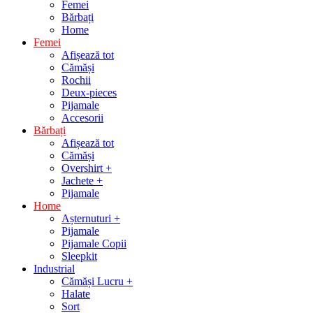
Femei
Bărbați
Home
Femei
Afișează tot
Cămăși
Rochii
Deux-pieces
Pijamale
Accesorii
Bărbați
Afișează tot
Cămăși
Overshirt +
Jachete +
Pijamale
Home
Așternuturi +
Pijamale
Pijamale Copii
Sleepkit
Industrial
Cămăși Lucru +
Halate
Sort