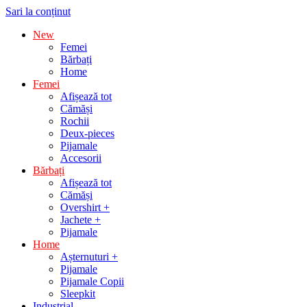
Sari la conținut
New
Femei
Bărbați
Home
Femei
Afișează tot
Cămăși
Rochii
Deux-pieces
Pijamale
Accesorii
Bărbați
Afișează tot
Cămăși
Overshirt +
Jachete +
Pijamale
Home
Așternuturi +
Pijamale
Pijamale Copii
Sleepkit
Industrial