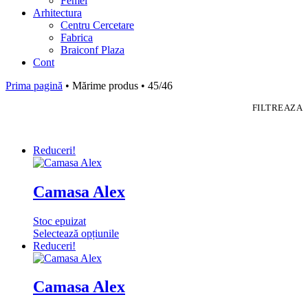
Femei
Arhitectura
Centru Cercetare
Fabrica
Braiconf Plaza
Cont
Prima pagină
• Mărime produs • 45/46
FILTREAZA
Reduceri!
Camasa Alex
Stoc epuizat
Selectează opțiunile
Acest
Reduceri!
produs
are
mai
Camasa Alex
multe
variații.