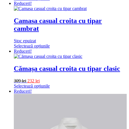
alese
Acest
Reduceri!
în
produs
pagina
are
produsului.
mai
Camasa casual croita cu tipar
multe
cambrat
variații.
Opțiunile
pot
Stoc epuizat
fi
Selectează opțiunile
alese
Acest
Reduceri!
în
produs
pagina
are
produsului.
mai
Cămaşa casual croita cu tipar clasic
multe
variații.
309
lei
232
lei
Opțiunile
Selectează opțiunile
pot
Acest
Reduceri!
fi
produs
alese
are
în
mai
pagina
multe
produsului.
variații.
Opțiunile
pot