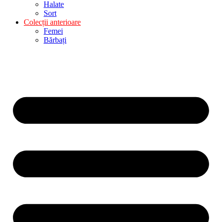
Halate
Sort
Colecții anterioare
Femei
Bărbați