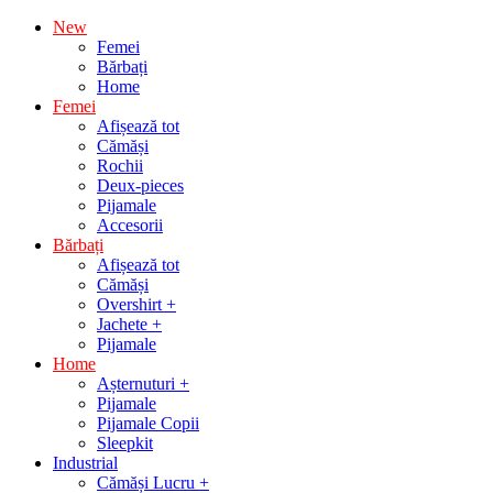
Sari
New
la
Femei
conținut
Bărbați
Home
Femei
Afișează tot
Cămăși
Rochii
Deux-pieces
Pijamale
Accesorii
Bărbați
Afișează tot
Cămăși
Overshirt +
Jachete +
Pijamale
Home
Așternuturi +
Pijamale
Pijamale Copii
Sleepkit
Industrial
Cămăși Lucru +