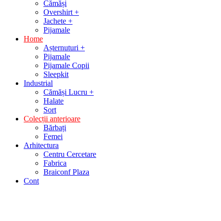
Cămăși
Overshirt +
Jachete +
Pijamale
Home
Așternuturi +
Pijamale
Pijamale Copii
Sleepkit
Industrial
Cămăși Lucru +
Halate
Sort
Colecții anterioare
Bărbați
Femei
Arhitectura
Centru Cercetare
Fabrica
Braiconf Plaza
Cont