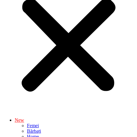
New
Femei
Bărbați
Home