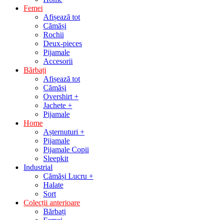
Femei
Afișează tot
Cămăși
Rochii
Deux-pieces
Pijamale
Accesorii
Bărbați
Afișează tot
Cămăși
Overshirt +
Jachete +
Pijamale
Home
Așternuturi +
Pijamale
Pijamale Copii
Sleepkit
Industrial
Cămăși Lucru +
Halate
Sort
Colecții anterioare
Bărbați