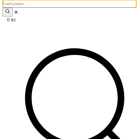
Caută
produse:
✕
0
lei