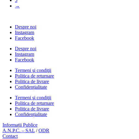
5
variații.
→
Opțiunile
pot
fi
alese
Despre noi
în
Instagram
pagina
Facebook
produsului.
Despre noi
Instagram
Facebook
Termeni şi condiţii
Politica de returnare
Politica de livrare
Confidențialitate
Termeni şi condiţii
Politica de returnare
Politica de livrare
Confidențialitate
Informații Publice
A.N.P.C. – SAL
/
ODR
Contact