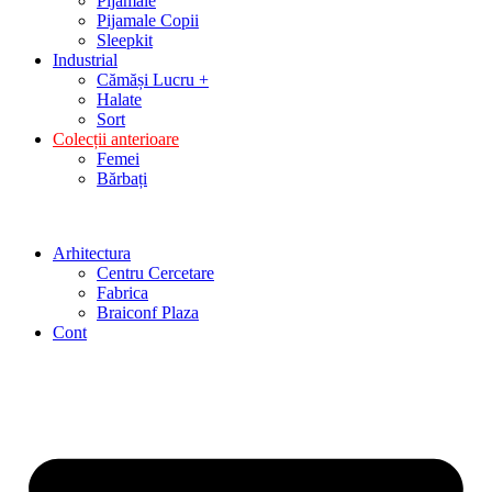
Pijamale
Pijamale Copii
Sleepkit
Industrial
Cămăși Lucru +
Halate
Sort
Colecții anterioare
Femei
Bărbați
Arhitectura
Centru Cercetare
Fabrica
Braiconf Plaza
Cont