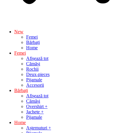
New
Femei
Bărbați
Home
Femei
Afișează tot
Cămăși
Rochii
Deux-pieces
Pijamale
Accesorii
Bărbați
Afișează tot
Cămăși
Overshirt +
Jachete +
Pijamale
Home
Așternuturi +