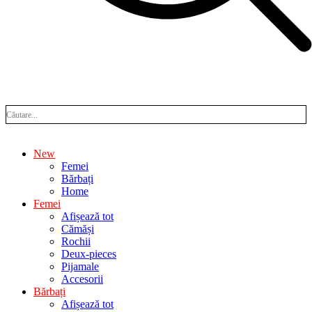
New
Femei
Bărbați
Home
Femei
Afișează tot
Cămăși
Rochii
Deux-pieces
Pijamale
Accesorii
Bărbați
Afișează tot