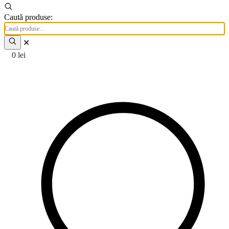
Caută produse:
✕
0
lei