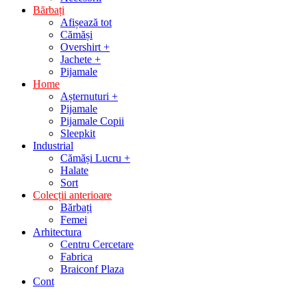
Bărbați
Afișează tot
Cămăși
Overshirt +
Jachete +
Pijamale
Home
Așternuturi +
Pijamale
Pijamale Copii
Sleepkit
Industrial
Cămăși Lucru +
Halate
Sort
Colecții anterioare
Bărbați
Femei
Arhitectura
Centru Cercetare
Fabrica
Braiconf Plaza
Cont