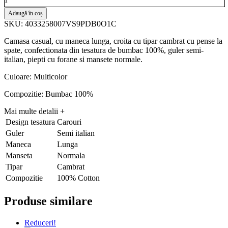
Adaugă în coș
SKU: 4033258007VS9PDB0O1C
Camasa casual, cu maneca lunga, croita cu tipar cambrat cu pense la
spate, confectionata din tesatura de bumbac 100%, guler semi-
italian, piepti cu forane si mansete normale.
Culoare: Multicolor
Compozitie: Bumbac 100%
Mai multe detalii
+
Design tesatura
Carouri
Guler
Semi italian
Maneca
Lunga
Manseta
Normala
Tipar
Cambrat
Compozitie
100% Cotton
Produse similare
Reduceri!