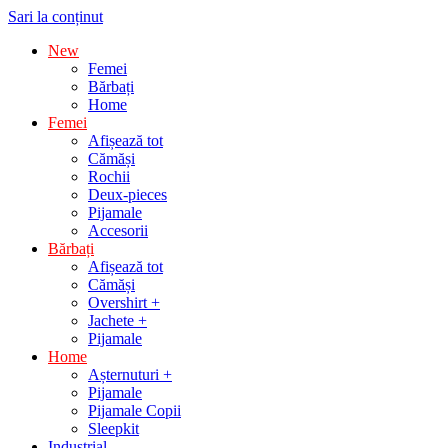
Sari la conținut
New
Femei
Bărbați
Home
Femei
Afișează tot
Cămăși
Rochii
Deux-pieces
Pijamale
Accesorii
Bărbați
Afișează tot
Cămăși
Overshirt +
Jachete +
Pijamale
Home
Așternuturi +
Pijamale
Pijamale Copii
Sleepkit
Industrial