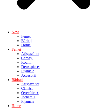
New
Femei
Bărbați
Home
Femei
Afișează tot
Cămăși
Rochii
Deux-pieces
Pijamale
Accesorii
Bărbați
Afișează tot
Cămăși
Overshirt +
Jachete +
Pijamale
Home