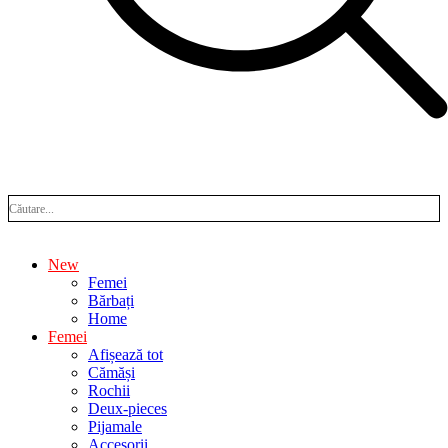
New
Femei
Bărbați
Home
Femei
Afișează tot
Cămăși
Rochii
Deux-pieces
Pijamale
Accesorii