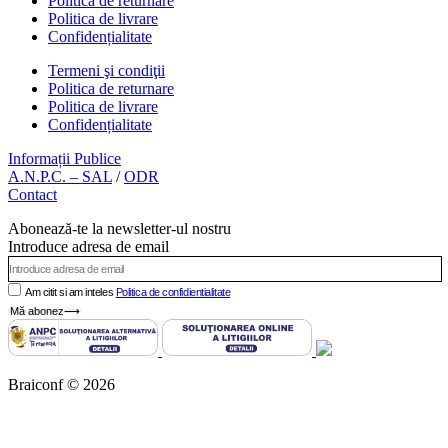
Politica de returnare
Politica de livrare
Confidențialitate
Termeni şi condiţii
Politica de returnare
Politica de livrare
Confidențialitate
Informații Publice
A.N.P.C. – SAL
/
ODR
Contact
Abonează-te la newsletter-ul nostru
Introduce adresa de email
Am citit si am inteles
Politica de confidientialitate
Mă abonez⟶
Braiconf © 2026