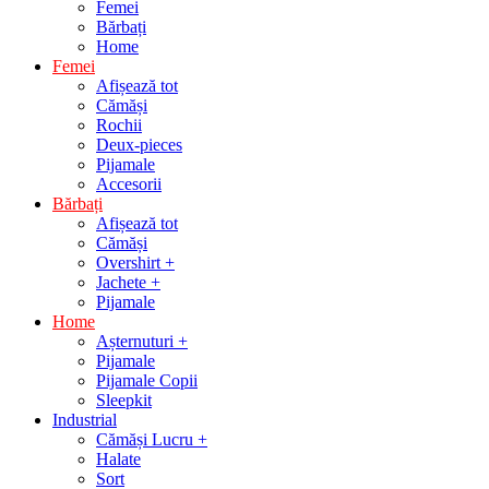
Femei
Bărbați
Home
Femei
Afișează tot
Cămăși
Rochii
Deux-pieces
Pijamale
Accesorii
Bărbați
Afișează tot
Cămăși
Overshirt +
Jachete +
Pijamale
Home
Așternuturi +
Pijamale
Pijamale Copii
Sleepkit
Industrial
Cămăși Lucru +
Halate
Sort