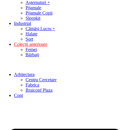
Așternuturi +
Pijamale
Pijamale Copii
Sleepkit
Industrial
Cămăși Lucru +
Halate
Sort
Colecții anterioare
Femei
Bărbați
Arhitectura
Centru Cercetare
Fabrica
Braiconf Plaza
Cont