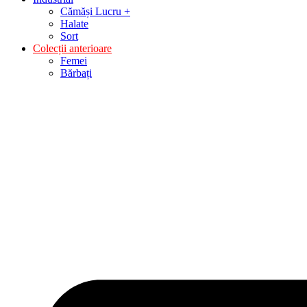
Cămăși Lucru +
Halate
Sort
Colecții anterioare
Femei
Bărbați