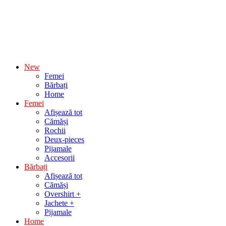
New
Femei
Bărbați
Home
Femei
Afișează tot
Cămăși
Rochii
Deux-pieces
Pijamale
Accesorii
Bărbați
Afișează tot
Cămăși
Overshirt +
Jachete +
Pijamale
Home