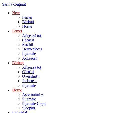
Sari la conținut
New
Femei
Bărbați
Home
Femei
Afișează tot
Cămăși
Rochii
Deux-pieces
Pijamale
Accesorii
Bărbați
Afișează tot
Cămăși
Overshirt +
Jachete +
Pijamale
Home
Așternuturi +
Pijamale
Pijamale Copii
Sleepkit
Industrial