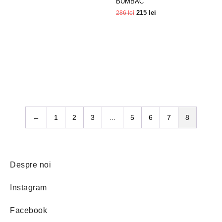
BUMBAC
215
lei
286
lei
Selectează
Opțiunile
←
1
2
3
…
5
6
7
8
Despre noi
Instagram
Facebook