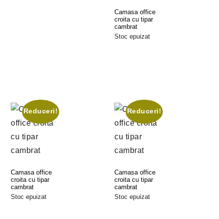
Camasa office
croita cu tipar
cambrat
Stoc epuizat
Selectează
Opțiunile
Reduceri!
Reduceri!
Camasa office
Camasa office
croita cu tipar
croita cu tipar
cambrat
cambrat
Stoc epuizat
Stoc epuizat
Selectează
Selectează
Opțiunile
Opțiunile