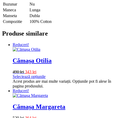
Buzunar
Nu
Maneca
Lunga
Manseta
Dubla
Compozitie
100% Cotton
Produse similare
Reduceri!
Cămaşa Otilia
490
lei
343
lei
Selectează opțiunile
Acest produs are mai multe variații. Opțiunile pot fi alese în
pagina produsului.
Reduceri!
Cămaşa Margareta
520
lei
364
lei