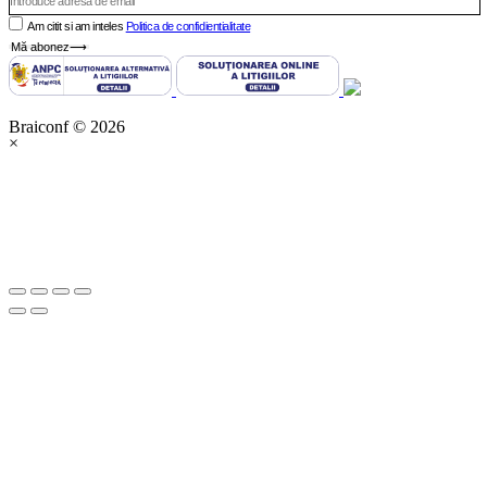
Am citit si am inteles
Politica de confidientialitate
Mă abonez⟶
Braiconf © 2026
×