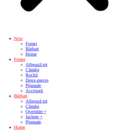
New
Femei
Bărbați
Home
Femei
Afișează tot
Cămăși
Rochii
Deux-pieces
Pijamale
Accesorii
Bărbați
Afișează tot
Cămăși
Overshirt +
Jachete +
Pijamale
Home