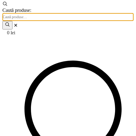
Caută produse:
✕
0
lei