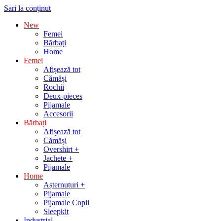
Sari la conținut
New
Femei
Bărbați
Home
Femei
Afișează tot
Cămăși
Rochii
Deux-pieces
Pijamale
Accesorii
Bărbați
Afișează tot
Cămăși
Overshirt +
Jachete +
Pijamale
Home
Așternuturi +
Pijamale
Pijamale Copii
Sleepkit
Industrial