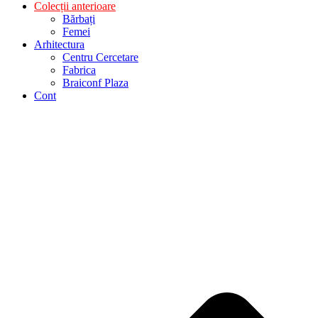
Colecții anterioare
Bărbați
Femei
Arhitectura
Centru Cercetare
Fabrica
Braiconf Plaza
Cont