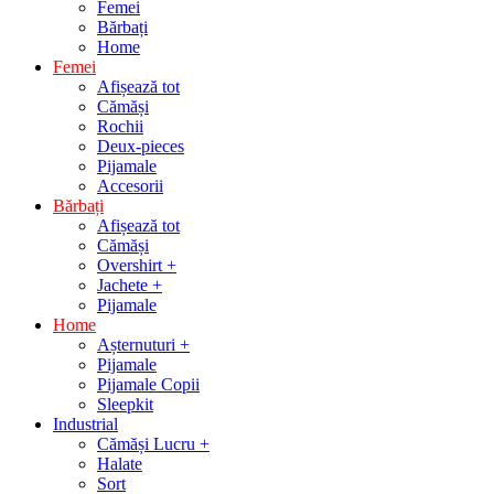
Femei
Bărbați
Home
Femei
Afișează tot
Cămăși
Rochii
Deux-pieces
Pijamale
Accesorii
Bărbați
Afișează tot
Cămăși
Overshirt +
Jachete +
Pijamale
Home
Așternuturi +
Pijamale
Pijamale Copii
Sleepkit
Industrial
Cămăși Lucru +
Halate
Sort