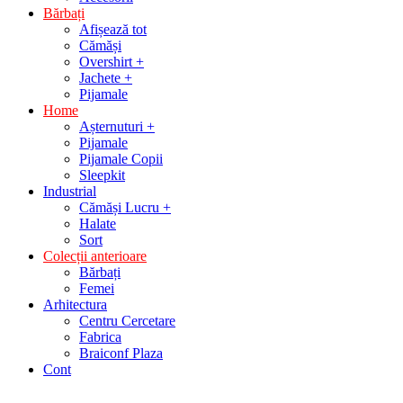
Bărbați
Afișează tot
Cămăși
Overshirt +
Jachete +
Pijamale
Home
Așternuturi +
Pijamale
Pijamale Copii
Sleepkit
Industrial
Cămăși Lucru +
Halate
Sort
Colecții anterioare
Bărbați
Femei
Arhitectura
Centru Cercetare
Fabrica
Braiconf Plaza
Cont