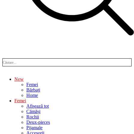
New
Femei
Bărbați
Home
Femei
Afișează tot
Cămăși
Rochii
Deux-pieces
Pijamale
Accesorii