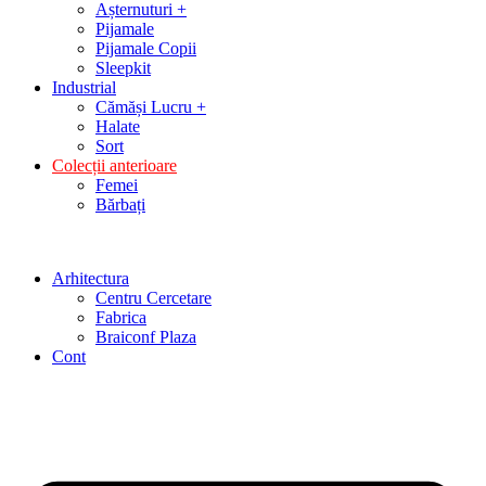
Așternuturi +
Pijamale
Pijamale Copii
Sleepkit
Industrial
Cămăși Lucru +
Halate
Sort
Colecții anterioare
Femei
Bărbați
Arhitectura
Centru Cercetare
Fabrica
Braiconf Plaza
Cont