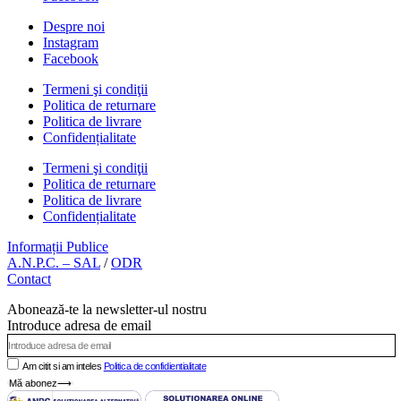
Despre noi
Instagram
Facebook
Termeni şi condiţii
Politica de returnare
Politica de livrare
Confidențialitate
Termeni şi condiţii
Politica de returnare
Politica de livrare
Confidențialitate
Informații Publice
A.N.P.C. – SAL
/
ODR
Contact
Abonează-te la newsletter-ul nostru
Introduce adresa de email
Am citit si am inteles
Politica de confidientialitate
Mă abonez⟶