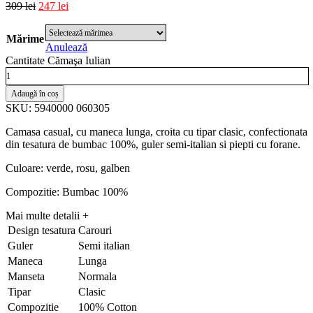
309
lei
247
lei
Mărime
Anulează
Cantitate Cămaşa Iulian
Adaugă în coș
SKU: 5940000 060305
Camasa casual, cu maneca lunga, croita cu tipar clasic, confectionata
din tesatura de bumbac 100%, guler semi-italian si piepti cu forane.
Culoare: verde, rosu, galben
Compozitie: Bumbac 100%
Mai multe detalii
+
Design tesatura
Carouri
Guler
Semi italian
Maneca
Lunga
Manseta
Normala
Tipar
Clasic
Compozitie
100% Cotton