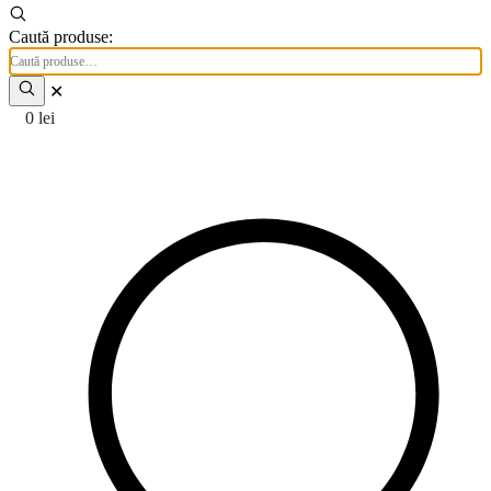
Caută produse:
✕
0
lei