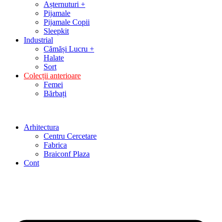
Așternuturi +
Pijamale
Pijamale Copii
Sleepkit
Industrial
Cămăși Lucru +
Halate
Sort
Colecții anterioare
Femei
Bărbați
Arhitectura
Centru Cercetare
Fabrica
Braiconf Plaza
Cont