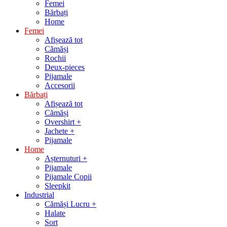
Femei
Bărbați
Home
Femei
Afișează tot
Cămăși
Rochii
Deux-pieces
Pijamale
Accesorii
Bărbați
Afișează tot
Cămăși
Overshirt +
Jachete +
Pijamale
Home
Așternuturi +
Pijamale
Pijamale Copii
Sleepkit
Industrial
Cămăși Lucru +
Halate
Sort