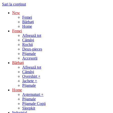
Sari la conținut
New
Femei
Bărbați
Home
Femei
Afișează tot
Cămăși
Rochii
Deux-pieces
Pijamale
Accesorii
Bărbați
Afișează tot
Cămăși
Overshirt +
Jachete +
Pijamale
Home
Așternuturi +
Pijamale
Pijamale Copii
Sleepkit
Industrial