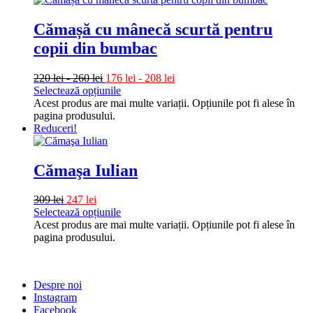
Cămașă cu mânecă scurtă pentru
copii din bumbac
220
lei
-
260
lei
176
lei
-
208
lei
Selectează opțiunile
Acest produs are mai multe variații. Opțiunile pot fi alese în
pagina produsului.
Reduceri!
Cămaşa Iulian
309
lei
247
lei
Selectează opțiunile
Acest produs are mai multe variații. Opțiunile pot fi alese în
pagina produsului.
Despre noi
Instagram
Facebook