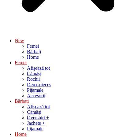
New
Femei
Bărbați
Home
Femei
Afișează tot
Cămăși
Rochii
Deux-pieces
Pijamale
Accesorii
Bărbați
Afișează tot
Cămăși
Overshirt +
Jachete +
Pijamale
Home