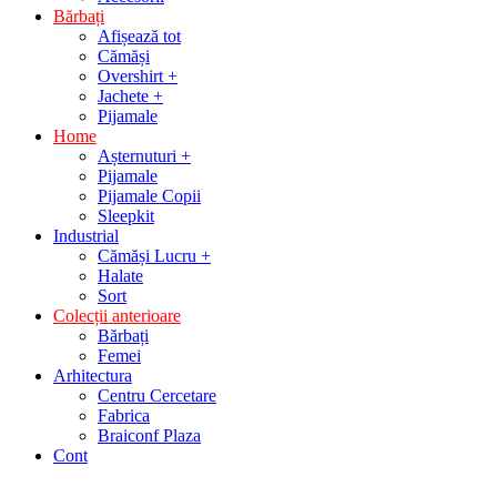
Bărbați
Afișează tot
Cămăși
Overshirt +
Jachete +
Pijamale
Home
Așternuturi +
Pijamale
Pijamale Copii
Sleepkit
Industrial
Cămăși Lucru +
Halate
Sort
Colecții anterioare
Bărbați
Femei
Arhitectura
Centru Cercetare
Fabrica
Braiconf Plaza
Cont