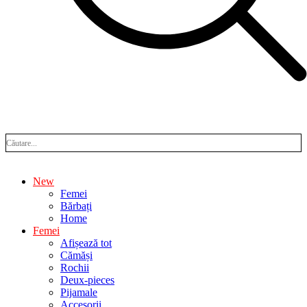
New
Femei
Bărbați
Home
Femei
Afișează tot
Cămăși
Rochii
Deux-pieces
Pijamale
Accesorii