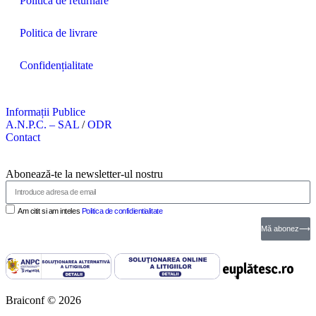
Politica de returnare
Politica de livrare
Confidențialitate
Informații Publice
A.N.P.C. – SAL
/
ODR
Contact
Abonează-te la newsletter-ul nostru
Am citit si am inteles
Politica de confidientialitate
Mă abonez⟶
Braiconf © 2026