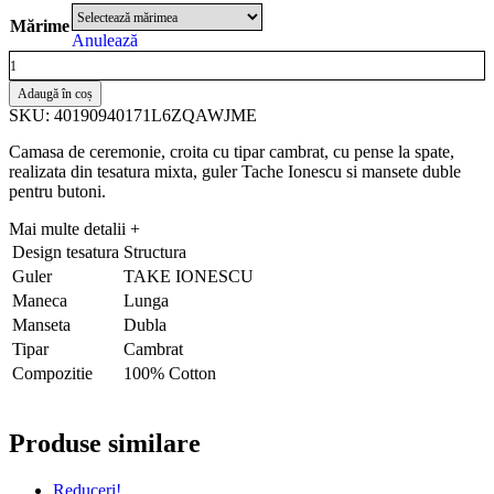
Mărime
Anulează
Adaugă în coș
SKU: 40190940171L6ZQAWJME
Camasa de ceremonie, croita cu tipar cambrat, cu pense la spate,
realizata din tesatura mixta, guler Tache Ionescu si mansete duble
pentru butoni.
Mai multe detalii
+
Design tesatura
Structura
Guler
TAKE IONESCU
Maneca
Lunga
Manseta
Dubla
Tipar
Cambrat
Compozitie
100% Cotton
Produse similare
Reduceri!