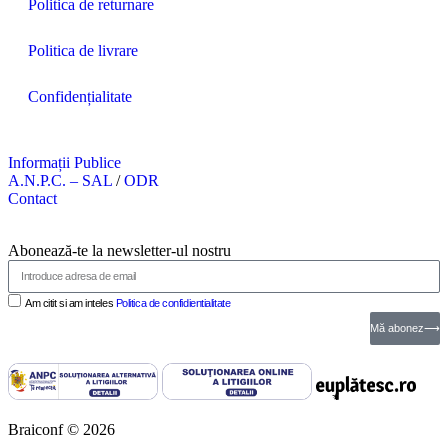
Politica de returnare
Politica de livrare
Confidențialitate
Informații Publice
A.N.P.C. – SAL
/
ODR
Contact
Abonează-te la newsletter-ul nostru
Am citit si am inteles
Politica de confidientialitate
Mă abonez⟶
Braiconf © 2026