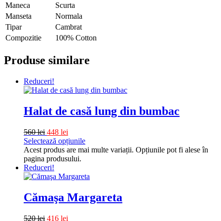
Maneca
Scurta
Manseta
Normala
Tipar
Cambrat
Compozitie
100% Cotton
Produse similare
Reduceri!
Halat de casă lung din bumbac
560
lei
448
lei
Selectează opțiunile
Acest produs are mai multe variații. Opțiunile pot fi alese în
pagina produsului.
Reduceri!
Cămaşa Margareta
520
lei
416
lei