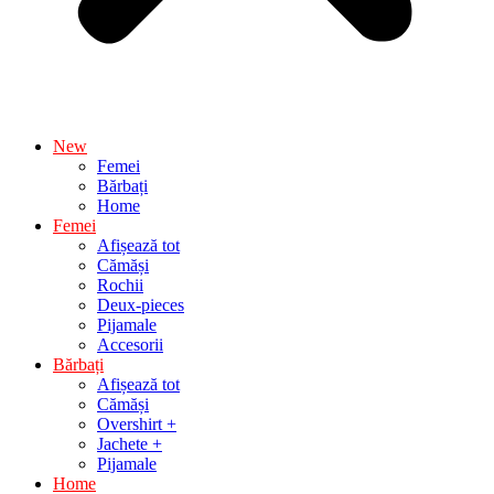
New
Femei
Bărbați
Home
Femei
Afișează tot
Cămăși
Rochii
Deux-pieces
Pijamale
Accesorii
Bărbați
Afișează tot
Cămăși
Overshirt +
Jachete +
Pijamale
Home