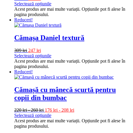
Selectează opțiunile
Acest produs are mai multe variații. Opțiunile pot fi alese în
pagina produsului.
Reduceri!
Cămaşa Daniel textură
309
lei
247
lei
Selectează opțiunile
Acest produs are mai multe variații. Opțiunile pot fi alese în
pagina produsului.
Reduceri!
Cămașă cu mânecă scurtă pentru
copii din bumbac
220
lei
-
260
lei
176
lei
-
208
lei
Selectează opțiunile
Acest produs are mai multe variații. Opțiunile pot fi alese în
pagina produsului.