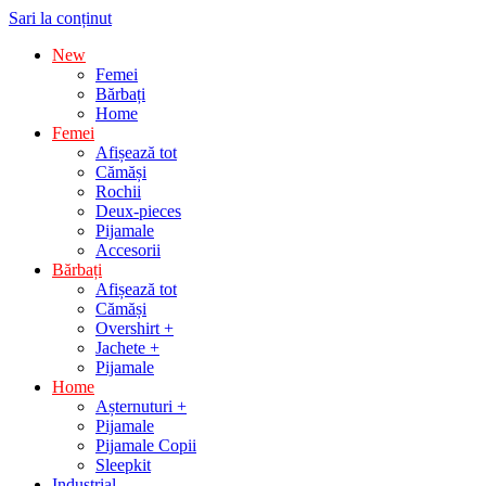
Sari la conținut
New
Femei
Bărbați
Home
Femei
Afișează tot
Cămăși
Rochii
Deux-pieces
Pijamale
Accesorii
Bărbați
Afișează tot
Cămăși
Overshirt +
Jachete +
Pijamale
Home
Așternuturi +
Pijamale
Pijamale Copii
Sleepkit
Industrial