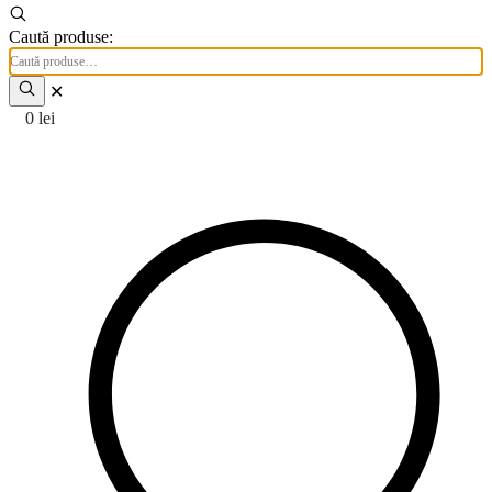
Caută produse:
✕
0
lei