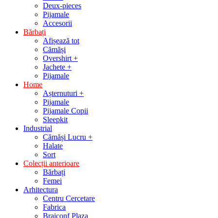
Deux-pieces
Pijamale
Accesorii
Bărbați
Afișează tot
Cămăși
Overshirt +
Jachete +
Pijamale
Home
Așternuturi +
Pijamale
Pijamale Copii
Sleepkit
Industrial
Cămăși Lucru +
Halate
Sort
Colecții anterioare
Bărbați
Femei
Arhitectura
Centru Cercetare
Fabrica
Braiconf Plaza