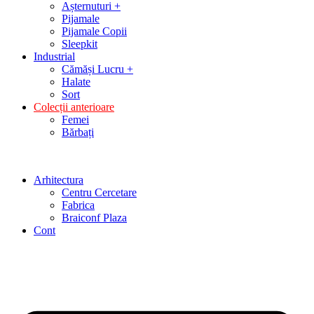
Așternuturi +
Pijamale
Pijamale Copii
Sleepkit
Industrial
Cămăși Lucru +
Halate
Sort
Colecții anterioare
Femei
Bărbați
Arhitectura
Centru Cercetare
Fabrica
Braiconf Plaza
Cont