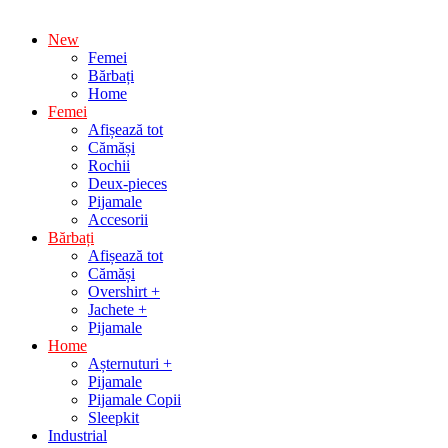
New
Femei
Bărbați
Home
Femei
Afișează tot
Cămăși
Rochii
Deux-pieces
Pijamale
Accesorii
Bărbați
Afișează tot
Cămăși
Overshirt +
Jachete +
Pijamale
Home
Așternuturi +
Pijamale
Pijamale Copii
Sleepkit
Industrial