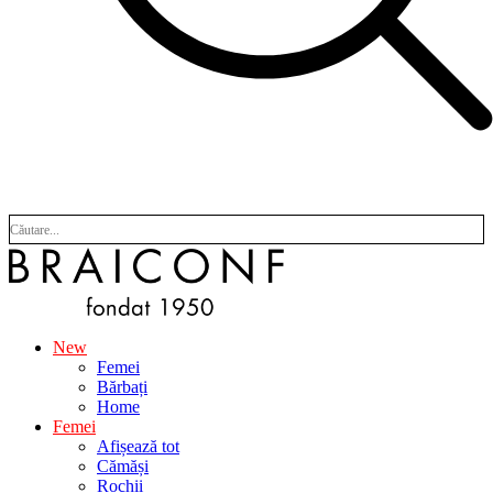
New
Femei
Bărbați
Home
Femei
Afișează tot
Cămăși
Rochii