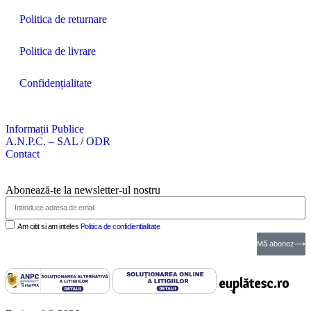
Politica de returnare
Politica de livrare
Confidențialitate
Informații Publice
A.N.P.C. – SAL
/
ODR
Contact
Abonează-te la newsletter-ul nostru
Am citit si am inteles
Politica de confidientialitate
Mă abonez⟶