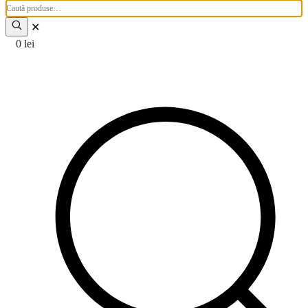
Caută
produse:
✕
0
lei