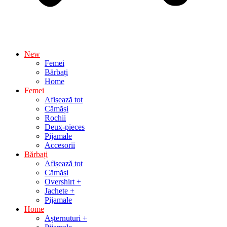
New
Femei
Bărbați
Home
Femei
Afișează tot
Cămăși
Rochii
Deux-pieces
Pijamale
Accesorii
Bărbați
Afișează tot
Cămăși
Overshirt +
Jachete +
Pijamale
Home
Așternuturi +