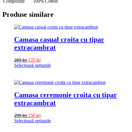
Compozitie
100% Cotton
Produse similare
Camasa casual croita cu tipar
extracambrat
269
lei
135
lei
Selectează opțiunile
Acest
produs
are
mai
multe
Camasa ceremonie croita cu tipar
variații.
extracambrat
Opțiunile
pot
fi
299
lei
150
lei
alese
Selectează opțiunile
în
Acest
pagina
produs