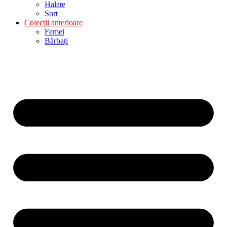
Halate
Sort
Colecții anterioare
Femei
Bărbați