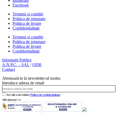
Instagram
pot
Facebook
fi
alese
Termeni şi condiţii
în
Politica de returnare
pagina
Politica de livrare
produsului.
Confidențialitate
Termeni şi condiţii
Politica de returnare
Politica de livrare
Confidențialitate
Informații Publice
A.N.P.C. – SAL
/
ODR
Contact
Abonează-te la newsletter-ul nostru
Introduce adresa de email
Am citit si am inteles
Politica de confidientialitate
Mă abonez⟶