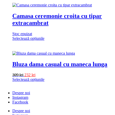
produsului.
are
mai
multe
Camasa ceremonie croita cu tipar
variații.
extracambrat
Opțiunile
pot
fi
Stoc epuizat
alese
Selectează opțiunile
în
Acest
pagina
produs
produsului.
are
mai
multe
Bluza dama casual cu maneca lunga
variații.
Opțiunile
309
lei
232
lei
pot
Selectează opțiunile
fi
Acest
alese
produs
în
Despre noi
are
pagina
Instagram
mai
produsului.
Facebook
multe
variații.
Despre noi
Opțiunile