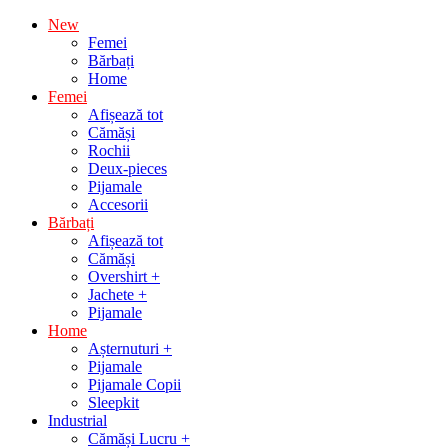
Sari
New
la
Femei
conținut
Bărbați
Home
Femei
Afișează tot
Cămăși
Rochii
Deux-pieces
Pijamale
Accesorii
Bărbați
Afișează tot
Cămăși
Overshirt +
Jachete +
Pijamale
Home
Așternuturi +
Pijamale
Pijamale Copii
Sleepkit
Industrial
Cămăși Lucru +