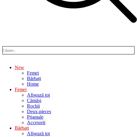
New
Femei
Bărbați
Home
Femei
Afișează tot
Cămăși
Rochii
Deux-pieces
Pijamale
Accesorii
Bărbați
Afișează tot