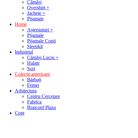
Cămăși
Overshirt +
Jachete +
Pijamale
Home
Așternuturi +
Pijamale
Pijamale Copii
Sleepkit
Industrial
Cămăși Lucru +
Halate
Sort
Colecții anterioare
Bărbați
Femei
Arhitectura
Centru Cercetare
Fabrica
Braiconf Plaza
Cont