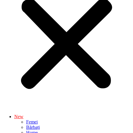
New
Femei
Bărbați
Home