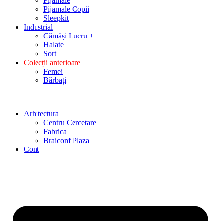
Pijamale
Pijamale Copii
Sleepkit
Industrial
Cămăși Lucru +
Halate
Sort
Colecții anterioare
Femei
Bărbați
Arhitectura
Centru Cercetare
Fabrica
Braiconf Plaza
Cont