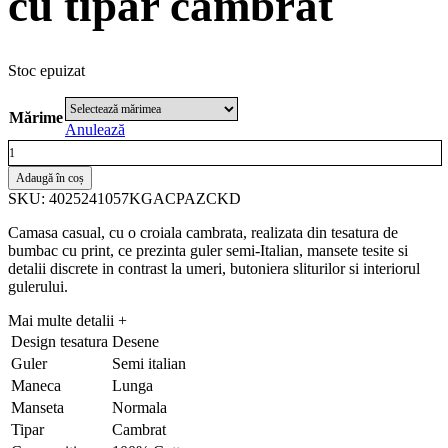
cu tipar cambrat
Stoc epuizat
Mărime
Anulează
Cantitate
Camasa
Adaugă în coș
casual
SKU: 4025241057KGACPAZCKD
croita
cu
Camasa casual, cu o croiala cambrata, realizata din tesatura de
tipar
bumbac cu print, ce prezinta guler semi-Italian, mansete tesite si
cambrat
detalii discrete in contrast la umeri, butoniera sliturilor si interiorul
gulerului.
Mai multe detalii
+
Design tesatura
Desene
Guler
Semi italian
Maneca
Lunga
Manseta
Normala
Tipar
Cambrat