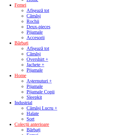
Femei
Afișează tot
Cămăși
Rochii
Deux-pieces
Pijamale
Accesorii
Bărbați
Afișează tot
Cămăși
Overshirt +
Jachete +
Pijamale
Home
Așternuturi +
Pijamale
Pijamale Copii
Sleepkit
Industrial
Cămăși Lucru +
Halate
Sort
Colecții anterioare
Bărbați