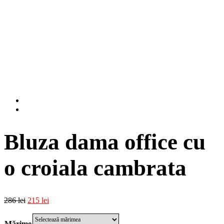
Bluza dama office cu
o croiala cambrata
286
lei
215
lei
Mărime