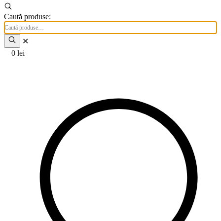
Caută produse:
✕
0
lei