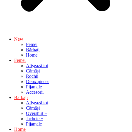
New
Femei
Bărbați
Home
Femei
Afișează tot
Cămăși
Rochii
Deux-pieces
Pijamale
Accesorii
Bărbați
Afișează tot
Cămăși
Overshirt +
Jachete +
Pijamale
Home