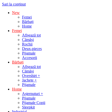
Sari la conținut
New
Femei
Bărbați
Home
Femei
Afișează tot
Cămăși
Rochii
Deux-pieces
Pijamale
Accesorii
Bărbați
Afișează tot
Cămăși
Overshirt +
Jachete +
Pijamale
Home
Așternuturi +
Pijamale
Pijamale Copii
Sleepkit
Industrial