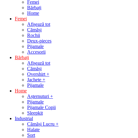
Femei
Bărbați
Home
Femei
Afișează tot
Cămăși
Rochii
Deux-pieces
Pijamale
Accesorii
Bărbați
Afișează tot
Cămăși
Overshirt +
Jachete +
Pijamale
Home
Așternuturi +
Pijamale
Pijamale Copii
Sleepkit
Industrial
Cămăși Lucru +
Halate
Sort