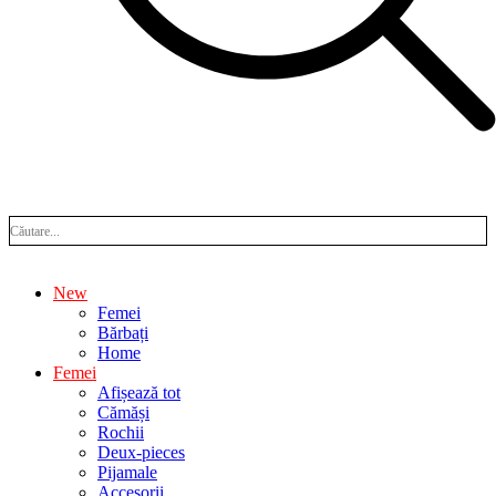
New
Femei
Bărbați
Home
Femei
Afișează tot
Cămăși
Rochii
Deux-pieces
Pijamale
Accesorii