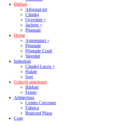
Bărbați
Afișează tot
Cămăși
Overshirt +
Jachete +
Pijamale
Home
Așternuturi +
Pijamale
Pijamale Copii
Sleepkit
Industrial
Cămăși Lucru +
Halate
Sort
Colecții anterioare
Bărbați
Femei
Arhitectura
Centru Cercetare
Fabrica
Braiconf Plaza
Cont