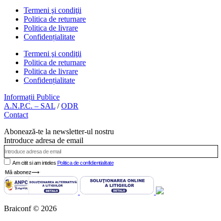
Termeni şi condiţii
Politica de returnare
Politica de livrare
Confidențialitate
Termeni şi condiţii
Politica de returnare
Politica de livrare
Confidențialitate
Informații Publice
A.N.P.C. – SAL
/
ODR
Contact
Abonează-te la newsletter-ul nostru
Introduce adresa de email
Am citit si am inteles
Politica de confidientialitate
Mă abonez⟶
Braiconf © 2026