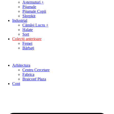
Așternuturi +
Pijamale
Pijamale Copii
Sleepkit
Industrial
Cămăși Lucru +
Halate
Sort
Colecții anterioare
Femei
Bărbați
Arhitectura
Centru Cercetare
Fabrica
Braiconf Plaza
Cont