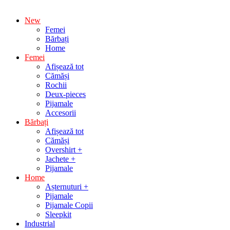
New
Femei
Bărbați
Home
Femei
Afișează tot
Cămăși
Rochii
Deux-pieces
Pijamale
Accesorii
Bărbați
Afișează tot
Cămăși
Overshirt +
Jachete +
Pijamale
Home
Așternuturi +
Pijamale
Pijamale Copii
Sleepkit
Industrial