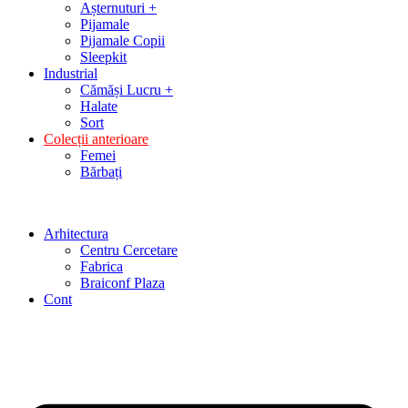
Așternuturi +
Pijamale
Pijamale Copii
Sleepkit
Industrial
Cămăși Lucru +
Halate
Sort
Colecții anterioare
Femei
Bărbați
Arhitectura
Centru Cercetare
Fabrica
Braiconf Plaza
Cont