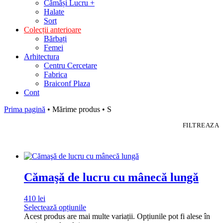
Cămăși Lucru +
Halate
Sort
Colecții anterioare
Bărbați
Femei
Arhitectura
Centru Cercetare
Fabrica
Braiconf Plaza
Cont
Prima pagină
• Mărime produs • S
FILTREAZA
Cămaşă de lucru cu mânecă lungă
410
lei
Selectează opțiunile
Acest produs are mai multe variații. Opțiunile pot fi alese în