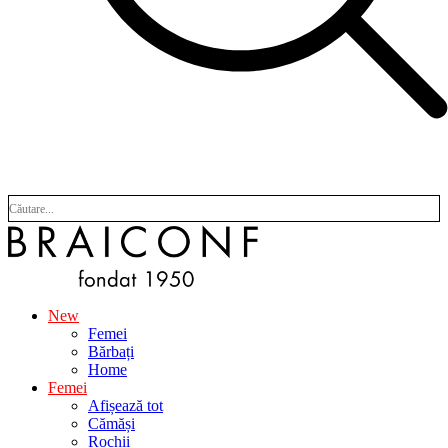
New
Femei
Bărbați
Home
Femei
Afișează tot
Cămăși
Rochii