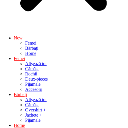
New
Femei
Bărbați
Home
Femei
Afișează tot
Cămăși
Rochii
Deux-pieces
Pijamale
Accesorii
Bărbați
Afișează tot
Cămăși
Overshirt +
Jachete +
Pijamale
Home