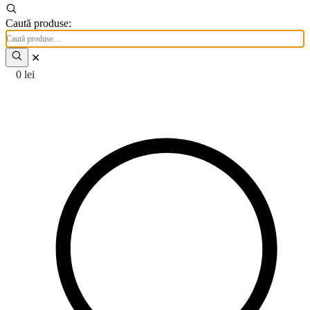
Caută produse:
✕
0
lei