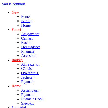
Sari la conținut
New
Femei
Bărbați
Home
Femei
Afișează tot
Cămăși
Rochii
Deux-pieces
Pijamale
Accesorii
Bărbați
Afișează tot
Cămăși
Overshirt +
Jachete +
Pijamale
Home
Așternuturi +
Pijamale
Pijamale Copii
Sleepkit
Industrial