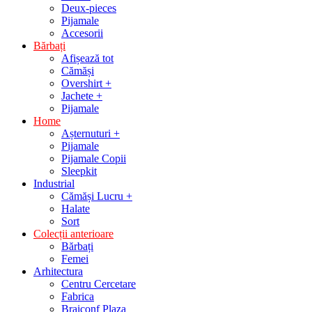
Deux-pieces
Pijamale
Accesorii
Bărbați
Afișează tot
Cămăși
Overshirt +
Jachete +
Pijamale
Home
Așternuturi +
Pijamale
Pijamale Copii
Sleepkit
Industrial
Cămăși Lucru +
Halate
Sort
Colecții anterioare
Bărbați
Femei
Arhitectura
Centru Cercetare
Fabrica
Braiconf Plaza