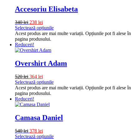
Accesoriu Elisabeta
340
lei
238
lei
Selectează opțiunile
Acest produs are mai multe variații. Opțiunile pot fi alese în
pagina produsului.
Reduceri!
Overshirt Adam
520
lei
364
lei
Selectează opțiunile
Acest produs are mai multe variații. Opțiunile pot fi alese în
pagina produsului.
Reduceri!
Camasa Daniel
540
lei
378
lei
Selectează opțiunile