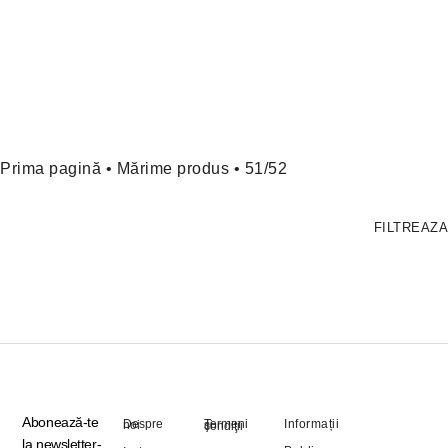
Prima pagină
• Mărime produs • 51/52
FILTREAZA
Abonează-te
Informații
Despre noi
Termeni şi condiţii
la newsletter-