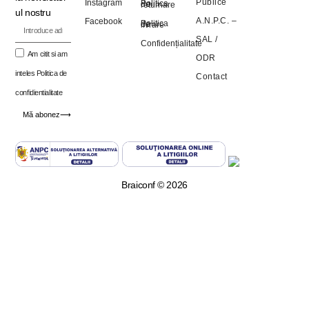
Publice
Instagram
Politica de returnare
ul nostru
A.N.P.C. –
Facebook
Politica de livrare
SAL
/
Confidențialitate
Am citit si am
ODR
inteles
Politica de
Contact
confidientialitate
Mă abonez⟶
Braiconf © 2026