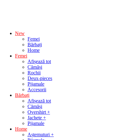
New
Femei
Bărbați
Home
Femei
Afișează tot
Cămăși
Rochii
Deux-pieces
Pijamale
Accesorii
Bărbați
Afișează tot
Cămăși
Overshirt +
Jachete +
Pijamale
Home
Așternuturi +