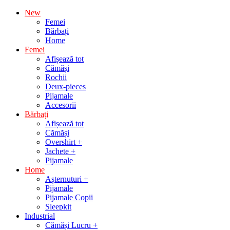
Sari
New
la
Femei
conținut
Bărbați
Home
Femei
Afișează tot
Cămăși
Rochii
Deux-pieces
Pijamale
Accesorii
Bărbați
Afișează tot
Cămăși
Overshirt +
Jachete +
Pijamale
Home
Așternuturi +
Pijamale
Pijamale Copii
Sleepkit
Industrial
Cămăși Lucru +