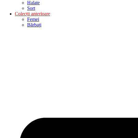
Halate
Sort
Colecții anterioare
Femei
Bărbați