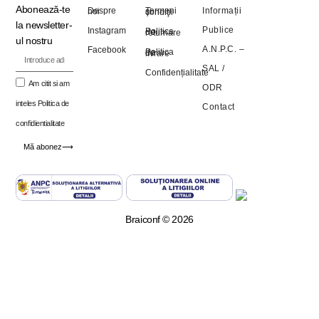
Abonează-te
Informații
Despre noi
Termeni şi condiţii
la newsletter-
Publice
Instagram
Politica de returnare
ul nostru
A.N.P.C. –
Facebook
Politica de livrare
SAL
/
Confidențialitate
Am citit si am
ODR
inteles
Politica de
Contact
confidientialitate
Mă abonez⟶
Braiconf © 2026