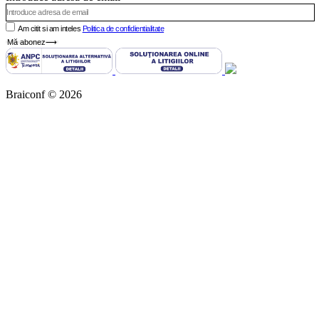
Am citit si am inteles
Politica de confidientialitate
Mă abonez⟶
Braiconf © 2026