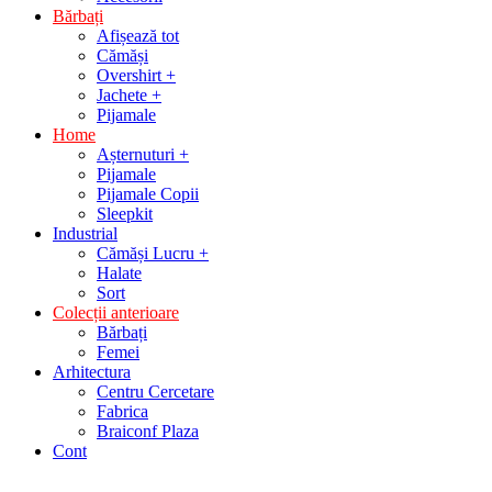
Bărbați
Afișează tot
Cămăși
Overshirt +
Jachete +
Pijamale
Home
Așternuturi +
Pijamale
Pijamale Copii
Sleepkit
Industrial
Cămăși Lucru +
Halate
Sort
Colecții anterioare
Bărbați
Femei
Arhitectura
Centru Cercetare
Fabrica
Braiconf Plaza
Cont