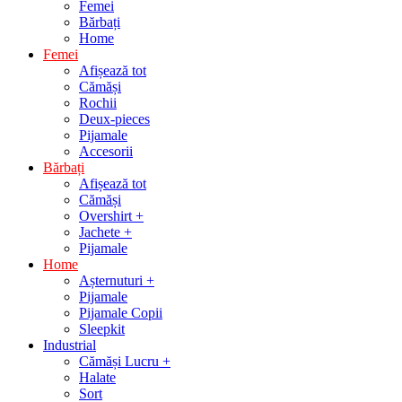
Femei
Bărbați
Home
Femei
Afișează tot
Cămăși
Rochii
Deux-pieces
Pijamale
Accesorii
Bărbați
Afișează tot
Cămăși
Overshirt +
Jachete +
Pijamale
Home
Așternuturi +
Pijamale
Pijamale Copii
Sleepkit
Industrial
Cămăși Lucru +
Halate
Sort