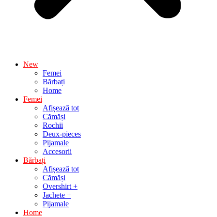
New
Femei
Bărbați
Home
Femei
Afișează tot
Cămăși
Rochii
Deux-pieces
Pijamale
Accesorii
Bărbați
Afișează tot
Cămăși
Overshirt +
Jachete +
Pijamale
Home