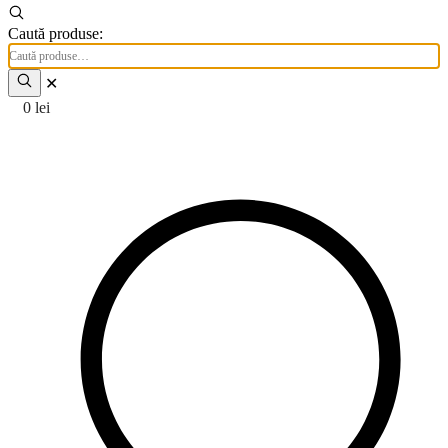
Caută produse:
✕
0
lei