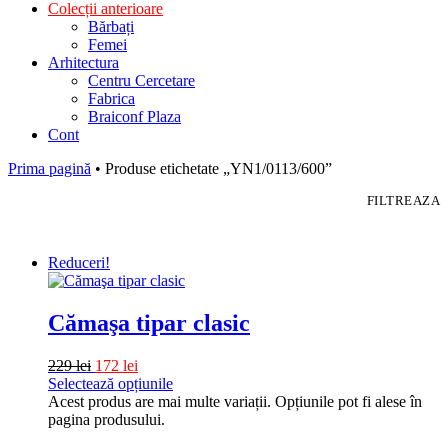
Colecții anterioare
Bărbați
Femei
Arhitectura
Centru Cercetare
Fabrica
Braiconf Plaza
Cont
Prima pagină
• Produse etichetate „YN1/0113/600”
FILTREAZA
Reduceri!
Cămaşa tipar clasic
229
lei
172
lei
Selectează opțiunile
Acest produs are mai multe variații. Opțiunile pot fi alese în
pagina produsului.