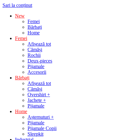
Sari la conținut
New
Femei
Bărbați
Home
Femei
Afișează tot
Cămăși
Rochii
Deux-pieces
Pijamale
Accesorii
Bărbați
Afișează tot
Cămăși
Overshirt +
Jachete +
Pijamale
Home
Așternuturi +
Pijamale
Pijamale Copii
Sleepkit
Industrial