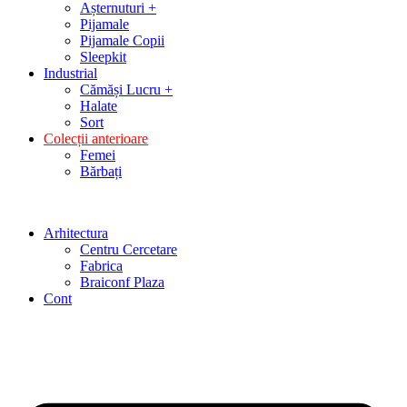
Așternuturi +
Pijamale
Pijamale Copii
Sleepkit
Industrial
Cămăși Lucru +
Halate
Sort
Colecții anterioare
Femei
Bărbați
Arhitectura
Centru Cercetare
Fabrica
Braiconf Plaza
Cont