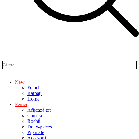
New
Femei
Bărbați
Home
Femei
Afișează tot
Cămăși
Rochii
Deux-pieces
Pijamale
Accesorii