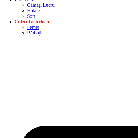
Cămăși Lucru +
Halate
Sort
Colecții anterioare
Femei
Bărbați