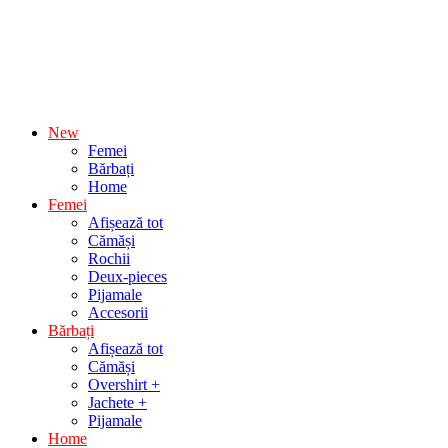
New
Femei
Bărbați
Home
Femei
Afișează tot
Cămăși
Rochii
Deux-pieces
Pijamale
Accesorii
Bărbați
Afișează tot
Cămăși
Overshirt +
Jachete +
Pijamale
Home