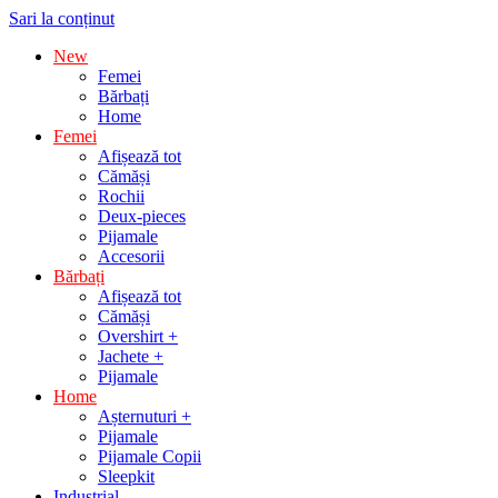
Sari la conținut
New
Femei
Bărbați
Home
Femei
Afișează tot
Cămăși
Rochii
Deux-pieces
Pijamale
Accesorii
Bărbați
Afișează tot
Cămăși
Overshirt +
Jachete +
Pijamale
Home
Așternuturi +
Pijamale
Pijamale Copii
Sleepkit
Industrial