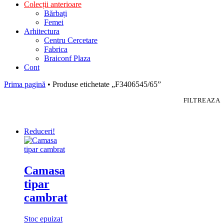
Colecții anterioare
Bărbați
Femei
Arhitectura
Centru Cercetare
Fabrica
Braiconf Plaza
Cont
Prima pagină
• Produse etichetate „F3406545/65”
FILTREAZA
Reduceri!
Camasa
tipar
cambrat
Stoc epuizat