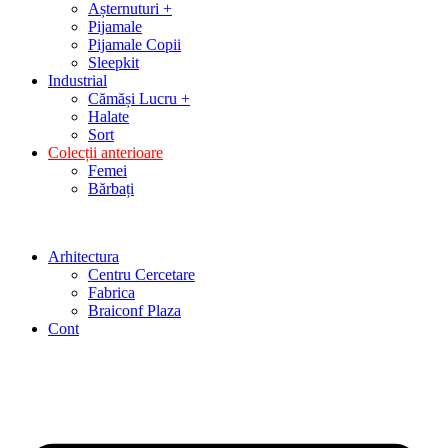
Așternuturi +
Pijamale
Pijamale Copii
Sleepkit
Industrial
Cămăși Lucru +
Halate
Sort
Colecții anterioare
Femei
Bărbați
Arhitectura
Centru Cercetare
Fabrica
Braiconf Plaza
Cont