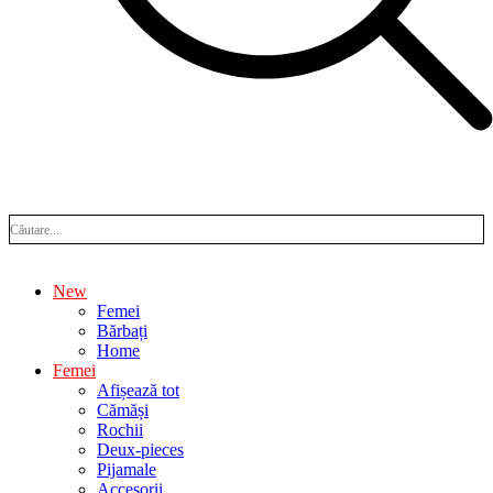
New
Femei
Bărbați
Home
Femei
Afișează tot
Cămăși
Rochii
Deux-pieces
Pijamale
Accesorii