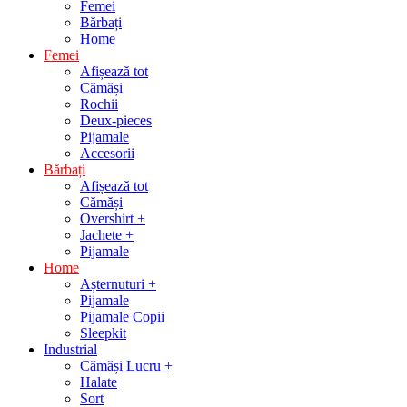
Femei
Bărbați
Home
Femei
Afișează tot
Cămăși
Rochii
Deux-pieces
Pijamale
Accesorii
Bărbați
Afișează tot
Cămăși
Overshirt +
Jachete +
Pijamale
Home
Așternuturi +
Pijamale
Pijamale Copii
Sleepkit
Industrial
Cămăși Lucru +
Halate
Sort