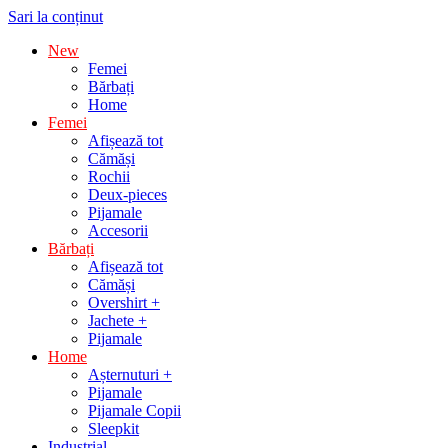
Sari la conținut
New
Femei
Bărbați
Home
Femei
Afișează tot
Cămăși
Rochii
Deux-pieces
Pijamale
Accesorii
Bărbați
Afișează tot
Cămăși
Overshirt +
Jachete +
Pijamale
Home
Așternuturi +
Pijamale
Pijamale Copii
Sleepkit
Industrial