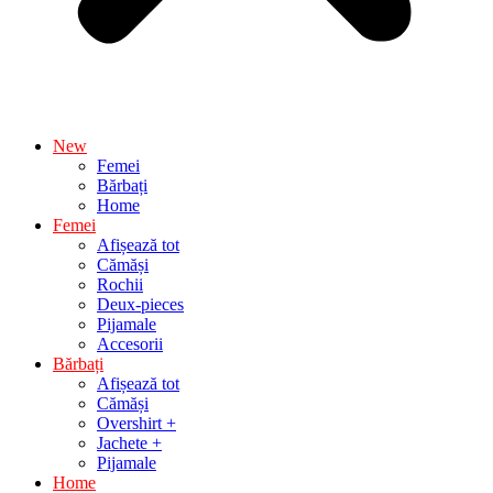
New
Femei
Bărbați
Home
Femei
Afișează tot
Cămăși
Rochii
Deux-pieces
Pijamale
Accesorii
Bărbați
Afișează tot
Cămăși
Overshirt +
Jachete +
Pijamale
Home