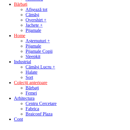
Bărbați
Afișează tot
Cămăși
Overshirt +
Jachete +
Pijamale
Home
Așternuturi +
Pijamale
Pijamale Copii
Sleepkit
Industrial
Cămăși Lucru +
Halate
Sort
Colecții anterioare
Bărbați
Femei
Arhitectura
Centru Cercetare
Fabrica
Braiconf Plaza
Cont