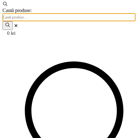
Caută produse:
✕
0
lei