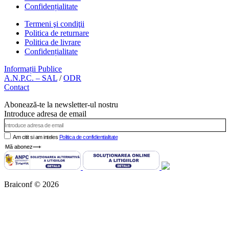
Confidențialitate
Termeni şi condiţii
Politica de returnare
Politica de livrare
Confidențialitate
Informații Publice
A.N.P.C. – SAL
/
ODR
Contact
Abonează-te la newsletter-ul nostru
Introduce adresa de email
Am citit si am inteles
Politica de confidientialitate
Mă abonez⟶
Braiconf © 2026