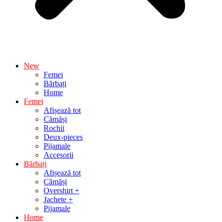
New
Femei
Bărbați
Home
Femei
Afișează tot
Cămăși
Rochii
Deux-pieces
Pijamale
Accesorii
Bărbați
Afișează tot
Cămăși
Overshirt +
Jachete +
Pijamale
Home