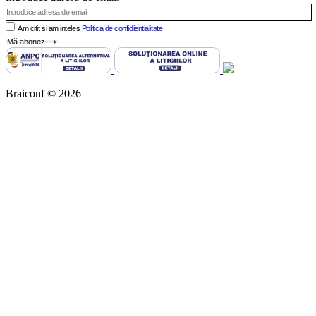
Am citit si am inteles
Politica de confidientialitate
Mă abonez⟶
Braiconf © 2026