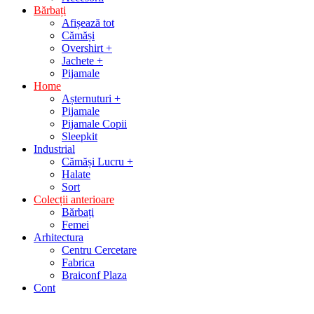
Bărbați
Afișează tot
Cămăși
Overshirt +
Jachete +
Pijamale
Home
Așternuturi +
Pijamale
Pijamale Copii
Sleepkit
Industrial
Cămăși Lucru +
Halate
Sort
Colecții anterioare
Bărbați
Femei
Arhitectura
Centru Cercetare
Fabrica
Braiconf Plaza
Cont