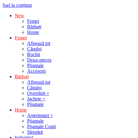
Sari la conținut
New
Femei
Bărbați
Home
Femei
Afișează tot
Cămăși
Rochii
Deux-pieces
Pijamale
Accesorii
Bărbați
Afișează tot
Cămăși
Overshirt +
Jachete +
Pijamale
Home
Așternuturi +
Pijamale
Pijamale Copii
Sleepkit
Industrial