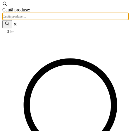
Caută produse:
✕
0
lei