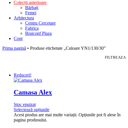
Colecții anterioare
Bărbați
Femei
Arhitectura
Centru Cercetare
Fabrica
Braiconf Plaza
Cont
Prima pagină
• Produse etichetate „Culoare YN1/130/30”
FILTREAZA
Reduceri!
Camasa Alex
Stoc epuizat
Selectează opțiunile
Acest produs are mai multe variații. Opțiunile pot fi alese în
pagina produsului.