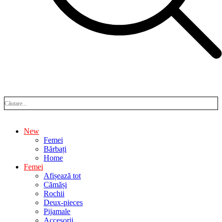
New
Femei
Bărbați
Home
Femei
Afișează tot
Cămăși
Rochii
Deux-pieces
Pijamale
Accesorii