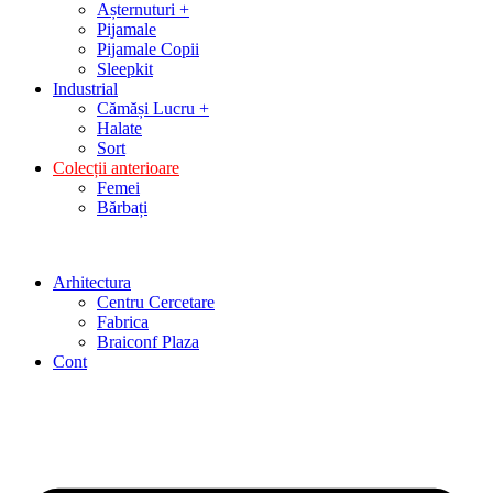
Așternuturi +
Pijamale
Pijamale Copii
Sleepkit
Industrial
Cămăși Lucru +
Halate
Sort
Colecții anterioare
Femei
Bărbați
Arhitectura
Centru Cercetare
Fabrica
Braiconf Plaza
Cont