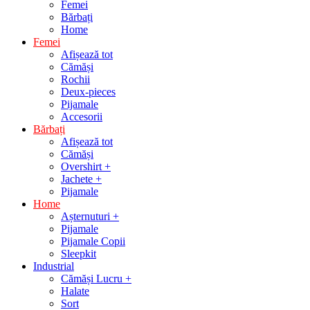
Femei
Bărbați
Home
Femei
Afișează tot
Cămăși
Rochii
Deux-pieces
Pijamale
Accesorii
Bărbați
Afișează tot
Cămăși
Overshirt +
Jachete +
Pijamale
Home
Așternuturi +
Pijamale
Pijamale Copii
Sleepkit
Industrial
Cămăși Lucru +
Halate
Sort