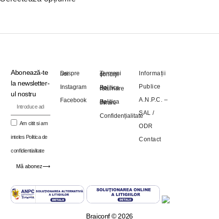
Abonează-te
Informații
Despre noi
Termeni şi condiţii
la newsletter-
Publice
Instagram
Politica de returnare
ul nostru
A.N.P.C. –
Facebook
Politica de livrare
SAL
/
Confidențialitate
Am citit si am
ODR
inteles
Politica de
Contact
confidientialitate
Mă abonez⟶
Braiconf © 2026