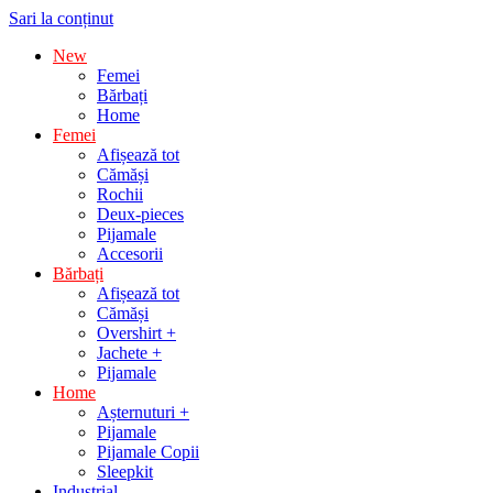
Sari la conținut
New
Femei
Bărbați
Home
Femei
Afișează tot
Cămăși
Rochii
Deux-pieces
Pijamale
Accesorii
Bărbați
Afișează tot
Cămăși
Overshirt +
Jachete +
Pijamale
Home
Așternuturi +
Pijamale
Pijamale Copii
Sleepkit
Industrial