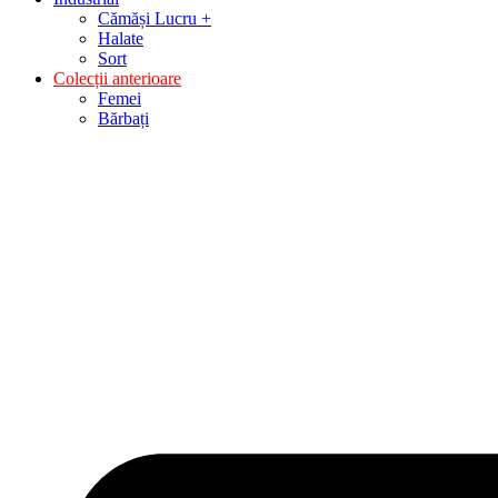
Cămăși Lucru +
Halate
Sort
Colecții anterioare
Femei
Bărbați