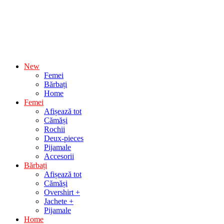
New
Femei
Bărbați
Home
Femei
Afișează tot
Cămăși
Rochii
Deux-pieces
Pijamale
Accesorii
Bărbați
Afișează tot
Cămăși
Overshirt +
Jachete +
Pijamale
Home