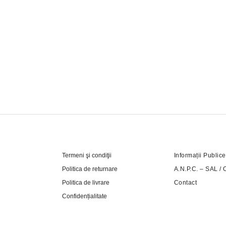
Termeni şi condiţii
Informații Publice
Politica de returnare
A.N.P.C. – SAL
/
Politica de livrare
Contact
Confidențialitate