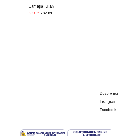
Cămaşa Iulian
309
lei
232
lei
Selectează Opțiunile
Despre noi
Instagram
Facebook