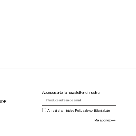
Abonează-te la newsletter-ul nostru
ODR
Am citit si am inteles
Politica de confidientialitate
Mă abonez⟶