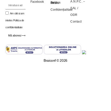
A.N.P.C. –
Facebook
Politica de livrare
SAL
/
Confidențialitate
Am citit si am
ODR
inteles
Politica de
Contact
confidientialitate
Mă abonez⟶
Braiconf © 2026