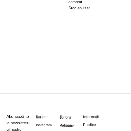
cambrat
Stoc epuizat
Selectează
Opțiunile
Abonează-te
Informații
Despre noi
Termeni şi condiţii
la newsletter-
Publice
Instagram
Politica de returnare
ul nostru