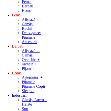
Femei
Bărbați
Home
Femei
Afișează tot
Cămăși
Rochii
Deux-pieces
Pijamale
Accesorii
Bărbați
Afișează tot
Cămăși
Overshirt +
Jachete +
Pijamale
Home
Așternuturi +
Pijamale
Pijamale Copii
Sleepkit
Industrial
Cămăși Lucru +
Halate
Sort