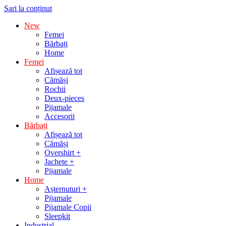
Sari la conținut
New
Femei
Bărbați
Home
Femei
Afișează tot
Cămăși
Rochii
Deux-pieces
Pijamale
Accesorii
Bărbați
Afișează tot
Cămăși
Overshirt +
Jachete +
Pijamale
Home
Așternuturi +
Pijamale
Pijamale Copii
Sleepkit
Industrial