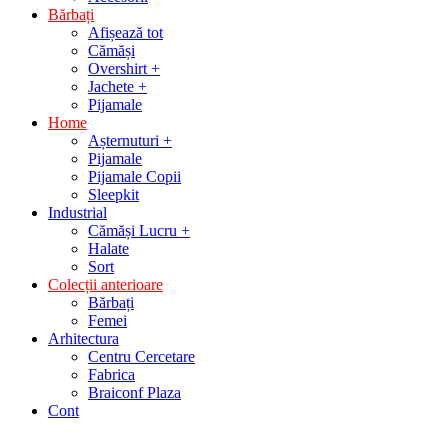
Bărbați
Afișează tot
Cămăși
Overshirt +
Jachete +
Pijamale
Home
Așternuturi +
Pijamale
Pijamale Copii
Sleepkit
Industrial
Cămăși Lucru +
Halate
Sort
Colecții anterioare
Bărbați
Femei
Arhitectura
Centru Cercetare
Fabrica
Braiconf Plaza
Cont