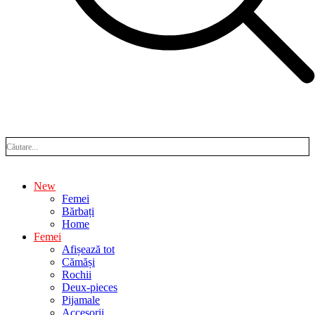
New
Femei
Bărbați
Home
Femei
Afișează tot
Cămăși
Rochii
Deux-pieces
Pijamale
Accesorii