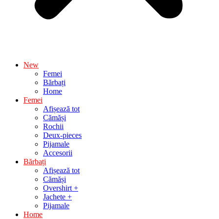
New
Femei
Bărbați
Home
Femei
Afișează tot
Cămăși
Rochii
Deux-pieces
Pijamale
Accesorii
Bărbați
Afișează tot
Cămăși
Overshirt +
Jachete +
Pijamale
Home