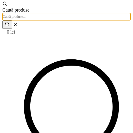
Caută produse:
✕
0
lei