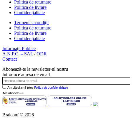
Politica de returnare
Politica de livrare
Confidențialitate
Termeni şi condiţii
Politica de returnare
Politica de livrare
Confidențialitate
Informații Publice
A.N.P.C. – SAL
/
ODR
Contact
Abonează-te la newsletter-ul nostru
Introduce adresa de email
Am citit si am inteles
Politica de confidientialitate
Mă abonez⟶
Braiconf © 2026