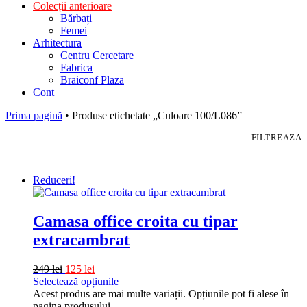
Colecții anterioare
Bărbați
Femei
Arhitectura
Centru Cercetare
Fabrica
Braiconf Plaza
Cont
Prima pagină
• Produse etichetate „Culoare 100/L086”
FILTREAZA
Reduceri!
Camasa office croita cu tipar
extracambrat
249
lei
125
lei
Selectează opțiunile
Acest produs are mai multe variații. Opțiunile pot fi alese în
pagina produsului.