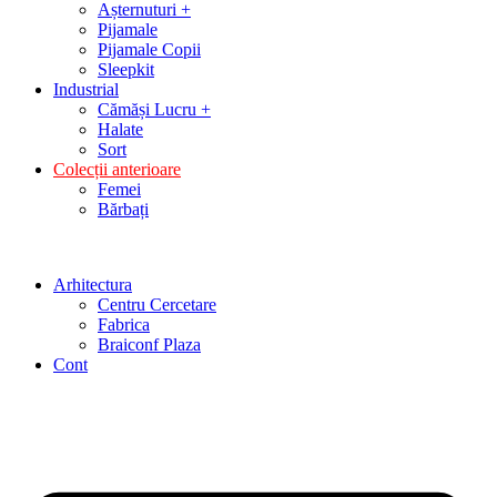
Așternuturi +
Pijamale
Pijamale Copii
Sleepkit
Industrial
Cămăși Lucru +
Halate
Sort
Colecții anterioare
Femei
Bărbați
Arhitectura
Centru Cercetare
Fabrica
Braiconf Plaza
Cont