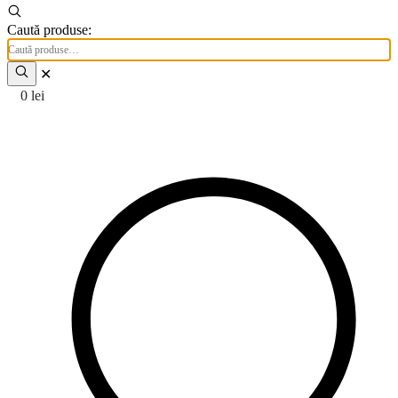
Caută produse:
✕
0
lei