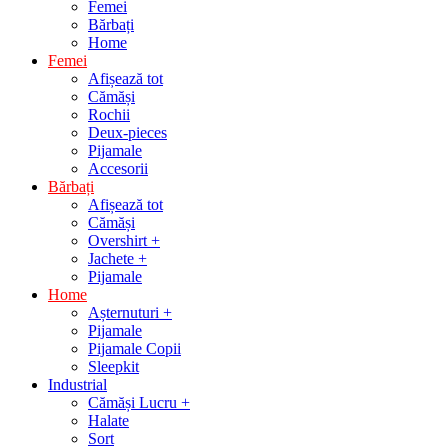
Femei
Bărbați
Home
Femei
Afișează tot
Cămăși
Rochii
Deux-pieces
Pijamale
Accesorii
Bărbați
Afișează tot
Cămăși
Overshirt +
Jachete +
Pijamale
Home
Așternuturi +
Pijamale
Pijamale Copii
Sleepkit
Industrial
Cămăși Lucru +
Halate
Sort