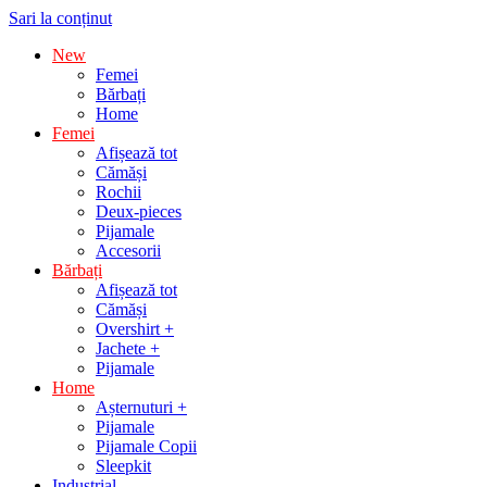
Sari la conținut
New
Femei
Bărbați
Home
Femei
Afișează tot
Cămăși
Rochii
Deux-pieces
Pijamale
Accesorii
Bărbați
Afișează tot
Cămăși
Overshirt +
Jachete +
Pijamale
Home
Așternuturi +
Pijamale
Pijamale Copii
Sleepkit
Industrial