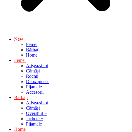
New
Femei
Bărbați
Home
Femei
Afișează tot
Cămăși
Rochii
Deux-pieces
Pijamale
Accesorii
Bărbați
Afișează tot
Cămăși
Overshirt +
Jachete +
Pijamale
Home