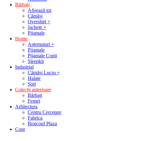
Bărbați
Afișează tot
Cămăși
Overshirt +
Jachete +
Pijamale
Home
Așternuturi +
Pijamale
Pijamale Copii
Sleepkit
Industrial
Cămăși Lucru +
Halate
Sort
Colecții anterioare
Bărbați
Femei
Arhitectura
Centru Cercetare
Fabrica
Braiconf Plaza
Cont