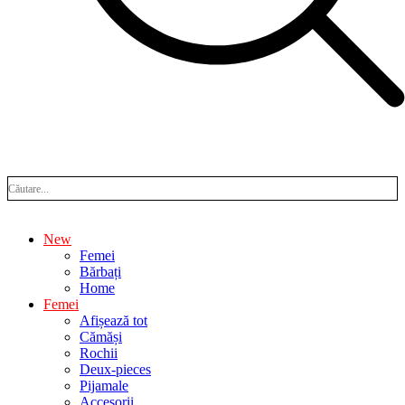
New
Femei
Bărbați
Home
Femei
Afișează tot
Cămăși
Rochii
Deux-pieces
Pijamale
Accesorii