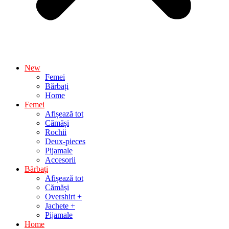
New
Femei
Bărbați
Home
Femei
Afișează tot
Cămăși
Rochii
Deux-pieces
Pijamale
Accesorii
Bărbați
Afișează tot
Cămăși
Overshirt +
Jachete +
Pijamale
Home