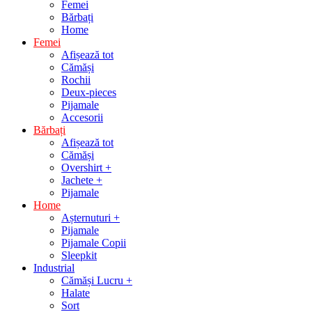
Femei
Bărbați
Home
Femei
Afișează tot
Cămăși
Rochii
Deux-pieces
Pijamale
Accesorii
Bărbați
Afișează tot
Cămăși
Overshirt +
Jachete +
Pijamale
Home
Așternuturi +
Pijamale
Pijamale Copii
Sleepkit
Industrial
Cămăși Lucru +
Halate
Sort