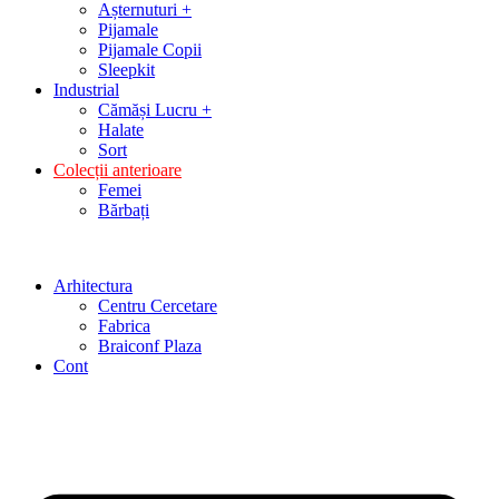
Așternuturi +
Pijamale
Pijamale Copii
Sleepkit
Industrial
Cămăși Lucru +
Halate
Sort
Colecții anterioare
Femei
Bărbați
Arhitectura
Centru Cercetare
Fabrica
Braiconf Plaza
Cont