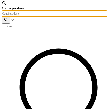
Caută produse:
✕
0
lei