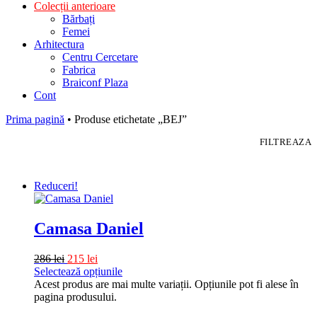
Colecții anterioare
Bărbați
Femei
Arhitectura
Centru Cercetare
Fabrica
Braiconf Plaza
Cont
Prima pagină
• Produse etichetate „BEJ”
FILTREAZA
Reduceri!
Camasa Daniel
286
lei
215
lei
Selectează opțiunile
Acest produs are mai multe variații. Opțiunile pot fi alese în
pagina produsului.