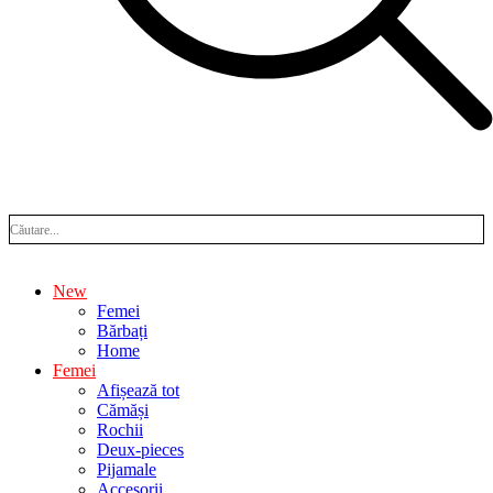
New
Femei
Bărbați
Home
Femei
Afișează tot
Cămăși
Rochii
Deux-pieces
Pijamale
Accesorii