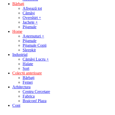
Bărbați
Afișează tot
Cămăși
Overshirt +
Jachete +
Pijamale
Home
Așternuturi +
Pijamale
Pijamale Copii
Sleepkit
Industrial
Cămăși Lucru +
Halate
Sort
Colecții anterioare
Bărbați
Femei
Arhitectura
Centru Cercetare
Fabrica
Braiconf Plaza
Cont