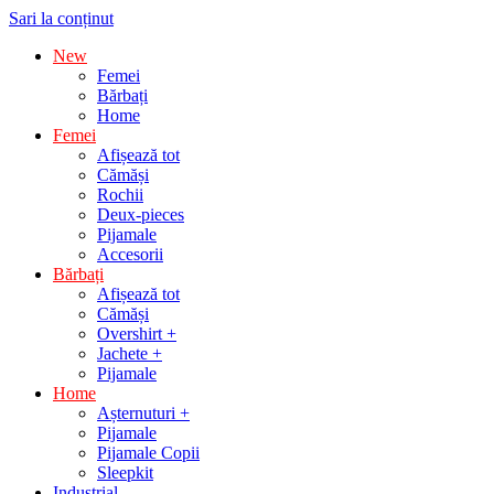
Sari la conținut
New
Femei
Bărbați
Home
Femei
Afișează tot
Cămăși
Rochii
Deux-pieces
Pijamale
Accesorii
Bărbați
Afișează tot
Cămăși
Overshirt +
Jachete +
Pijamale
Home
Așternuturi +
Pijamale
Pijamale Copii
Sleepkit
Industrial