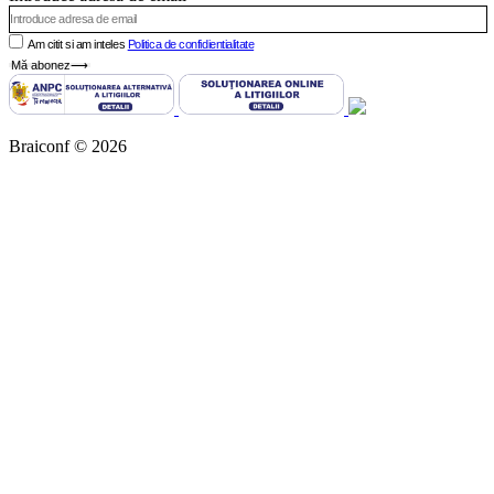
Am citit si am inteles
Politica de confidientialitate
Mă abonez⟶
Braiconf © 2026