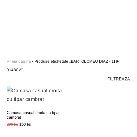
Prima pagină
• Produse etichetate „BARTOLOMEO DIAZ - 119-
9148CA”
FILTREAZA
Camasa casual croita cu tipar
cambrat
150
lei
299
lei
Selectează Opțiunile