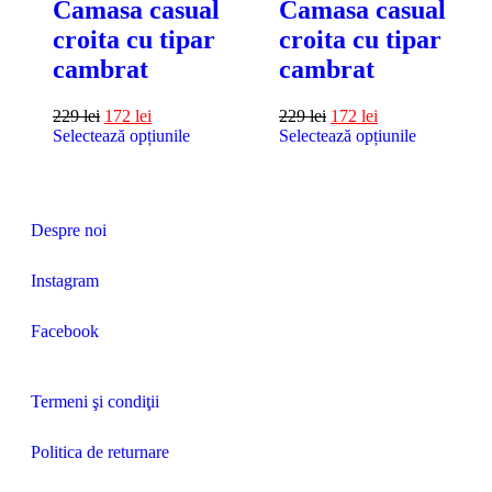
Camasa casual
Camasa casual
croita cu tipar
croita cu tipar
cambrat
cambrat
229
lei
172
lei
229
lei
172
lei
Selectează opțiunile
Selectează opțiunile
Despre noi
Instagram
Facebook
Termeni şi condiţii
Politica de returnare