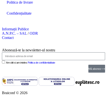
Politica de livrare
Confidențialitate
Informații Publice
A.N.P.C. – SAL
/
ODR
Contact
Abonează-te la newsletter-ul nostru
Am citit si am inteles
Politica de confidientialitate
Mă abonez⟶
Braiconf © 2026