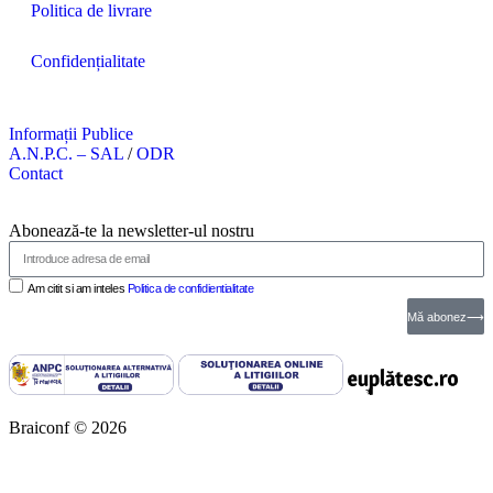
Politica de livrare
Confidențialitate
Informații Publice
A.N.P.C. – SAL
/
ODR
Contact
Abonează-te la newsletter-ul nostru
Am citit si am inteles
Politica de confidientialitate
Mă abonez⟶
Braiconf © 2026