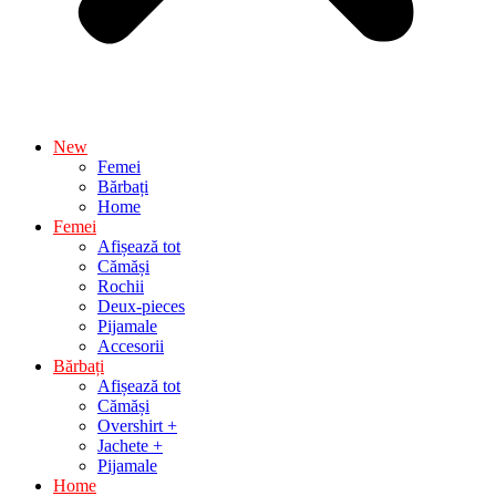
New
Femei
Bărbați
Home
Femei
Afișează tot
Cămăși
Rochii
Deux-pieces
Pijamale
Accesorii
Bărbați
Afișează tot
Cămăși
Overshirt +
Jachete +
Pijamale
Home