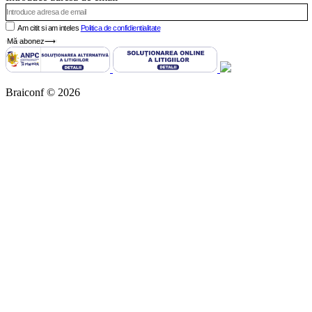
Am citit si am inteles
Politica de confidientialitate
Mă abonez⟶
Braiconf © 2026