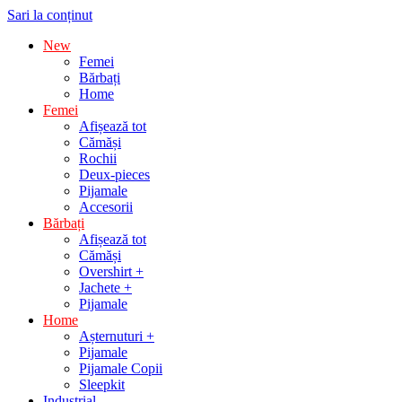
Sari la conținut
New
Femei
Bărbați
Home
Femei
Afișează tot
Cămăși
Rochii
Deux-pieces
Pijamale
Accesorii
Bărbați
Afișează tot
Cămăși
Overshirt +
Jachete +
Pijamale
Home
Așternuturi +
Pijamale
Pijamale Copii
Sleepkit
Industrial