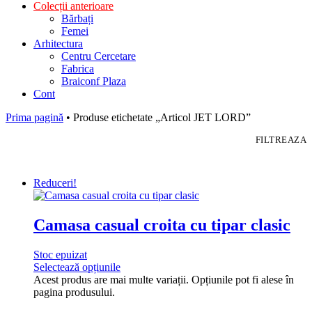
Colecții anterioare
Bărbați
Femei
Arhitectura
Centru Cercetare
Fabrica
Braiconf Plaza
Cont
Prima pagină
• Produse etichetate „Articol JET LORD”
FILTREAZA
Reduceri!
Camasa casual croita cu tipar clasic
Stoc epuizat
Selectează opțiunile
Acest produs are mai multe variații. Opțiunile pot fi alese în
pagina produsului.