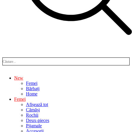
New
Femei
Bărbați
Home
Femei
Afișează tot
Cămăși
Rochii
Deux-pieces
Pijamale
Accesorii