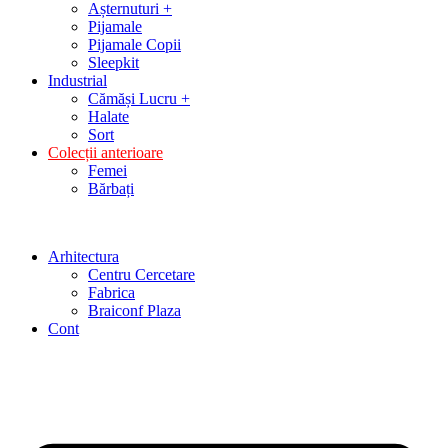
Așternuturi +
Pijamale
Pijamale Copii
Sleepkit
Industrial
Cămăși Lucru +
Halate
Sort
Colecții anterioare
Femei
Bărbați
Arhitectura
Centru Cercetare
Fabrica
Braiconf Plaza
Cont