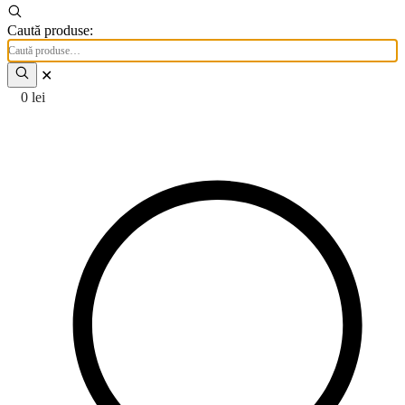
Caută produse:
✕
0
lei