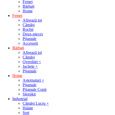
Femei
Bărbați
Home
Femei
Afișează tot
Cămăși
Rochii
Deux-pieces
Pijamale
Accesorii
Bărbați
Afișează tot
Cămăși
Overshirt +
Jachete +
Pijamale
Home
Așternuturi +
Pijamale
Pijamale Copii
Sleepkit
Industrial
Cămăși Lucru +
Halate
Sort