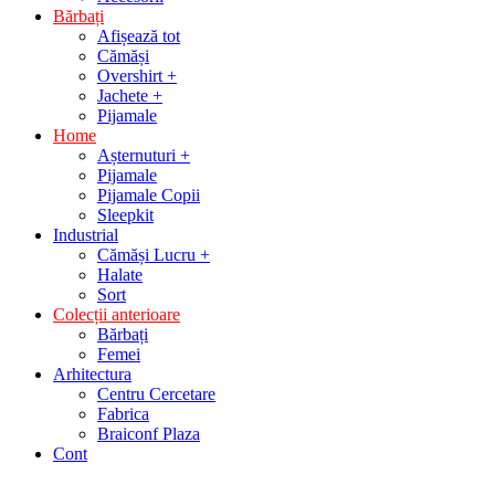
Bărbați
Afișează tot
Cămăși
Overshirt +
Jachete +
Pijamale
Home
Așternuturi +
Pijamale
Pijamale Copii
Sleepkit
Industrial
Cămăși Lucru +
Halate
Sort
Colecții anterioare
Bărbați
Femei
Arhitectura
Centru Cercetare
Fabrica
Braiconf Plaza
Cont