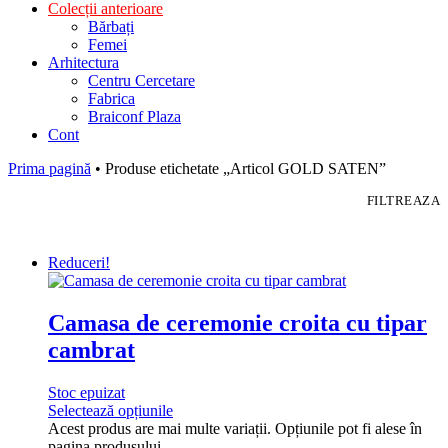
Colecții anterioare
Bărbați
Femei
Arhitectura
Centru Cercetare
Fabrica
Braiconf Plaza
Cont
Prima pagină
• Produse etichetate „Articol GOLD SATEN”
FILTREAZA
Reduceri!
Camasa de ceremonie croita cu tipar
cambrat
Stoc epuizat
Selectează opțiunile
Acest produs are mai multe variații. Opțiunile pot fi alese în
pagina produsului.