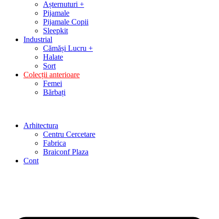
Așternuturi +
Pijamale
Pijamale Copii
Sleepkit
Industrial
Cămăși Lucru +
Halate
Sort
Colecții anterioare
Femei
Bărbați
Arhitectura
Centru Cercetare
Fabrica
Braiconf Plaza
Cont