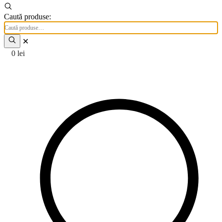
Caută produse:
✕
0
lei