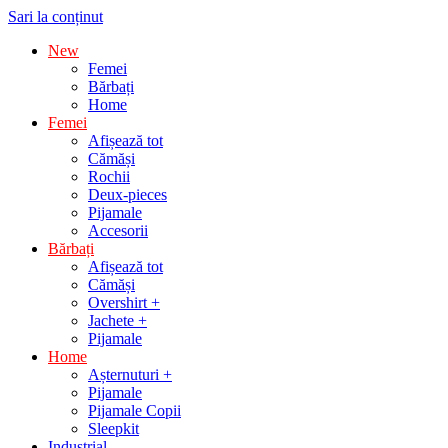
Sari la conținut
New
Femei
Bărbați
Home
Femei
Afișează tot
Cămăși
Rochii
Deux-pieces
Pijamale
Accesorii
Bărbați
Afișează tot
Cămăși
Overshirt +
Jachete +
Pijamale
Home
Așternuturi +
Pijamale
Pijamale Copii
Sleepkit
Industrial