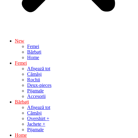
New
Femei
Bărbați
Home
Femei
Afișează tot
Cămăși
Rochii
Deux-pieces
Pijamale
Accesorii
Bărbați
Afișează tot
Cămăși
Overshirt +
Jachete +
Pijamale
Home