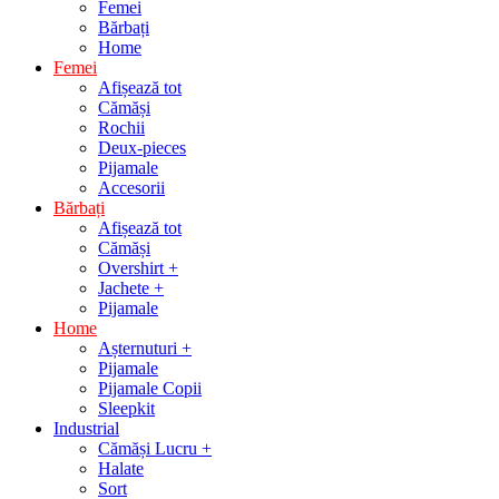
Femei
Bărbați
Home
Femei
Afișează tot
Cămăși
Rochii
Deux-pieces
Pijamale
Accesorii
Bărbați
Afișează tot
Cămăși
Overshirt +
Jachete +
Pijamale
Home
Așternuturi +
Pijamale
Pijamale Copii
Sleepkit
Industrial
Cămăși Lucru +
Halate
Sort