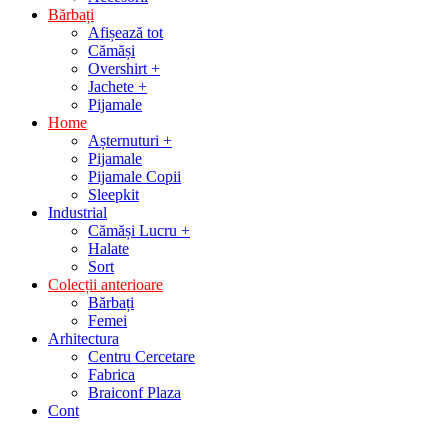
Bărbați
Afișează tot
Cămăși
Overshirt +
Jachete +
Pijamale
Home
Așternuturi +
Pijamale
Pijamale Copii
Sleepkit
Industrial
Cămăși Lucru +
Halate
Sort
Colecții anterioare
Bărbați
Femei
Arhitectura
Centru Cercetare
Fabrica
Braiconf Plaza
Cont