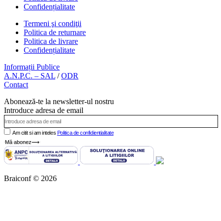
Confidențialitate
Termeni şi condiţii
Politica de returnare
Politica de livrare
Confidențialitate
Informații Publice
A.N.P.C. – SAL
/
ODR
Contact
Abonează-te la newsletter-ul nostru
Introduce adresa de email
Am citit si am inteles
Politica de confidientialitate
Mă abonez⟶
Braiconf © 2026