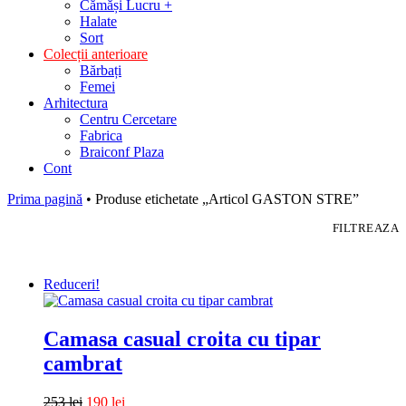
Cămăși Lucru +
Halate
Sort
Colecții anterioare
Bărbați
Femei
Arhitectura
Centru Cercetare
Fabrica
Braiconf Plaza
Cont
Prima pagină
• Produse etichetate „Articol GASTON STRE”
FILTREAZA
Reduceri!
Camasa casual croita cu tipar
cambrat
253
lei
190
lei