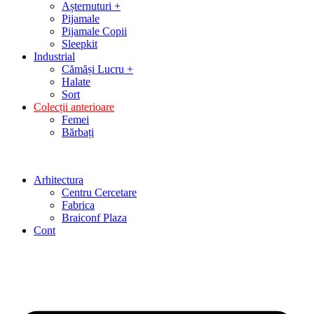
Așternuturi +
Pijamale
Pijamale Copii
Sleepkit
Industrial
Cămăși Lucru +
Halate
Sort
Colecții anterioare
Femei
Bărbați
Arhitectura
Centru Cercetare
Fabrica
Braiconf Plaza
Cont