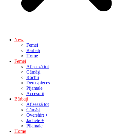
New
Femei
Bărbați
Home
Femei
Afișează tot
Cămăși
Rochii
Deux-pieces
Pijamale
Accesorii
Bărbați
Afișează tot
Cămăși
Overshirt +
Jachete +
Pijamale
Home