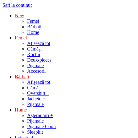
Sari la conținut
New
Femei
Bărbați
Home
Femei
Afișează tot
Cămăși
Rochii
Deux-pieces
Pijamale
Accesorii
Bărbați
Afișează tot
Cămăși
Overshirt +
Jachete +
Pijamale
Home
Așternuturi +
Pijamale
Pijamale Copii
Sleepkit
Industrial