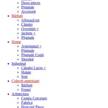
Deux-pieces
Pijamale
Accesorii
Bărbați
Afișează tot
Cămăși
Overshirt +
Jachete +
Pijamale
Home
Așternuturi +
Pijamale
Pijamale Copii
Sleepkit
Industrial
Cămăși Lucru +
Halate
Sort
Colecții anterioare
Bărbați
Femei
Arhitectura
Centru Cercetare
Fabrica
Braiconf Plaza