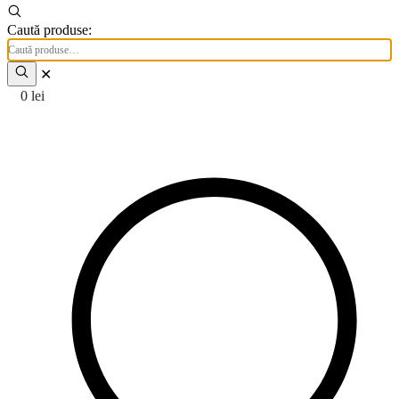
Caută produse:
✕
0
lei