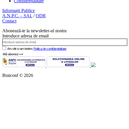
Confidențialitate
Informații Publice
A.N.P.C. – SAL
/
ODR
Contact
Abonează-te la newsletter-ul nostru
Introduce adresa de email
Am citit si am inteles
Politica de confidientialitate
Mă abonez⟶
Braiconf © 2026