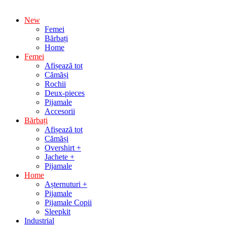
New
Femei
Bărbați
Home
Femei
Afișează tot
Cămăși
Rochii
Deux-pieces
Pijamale
Accesorii
Bărbați
Afișează tot
Cămăși
Overshirt +
Jachete +
Pijamale
Home
Așternuturi +
Pijamale
Pijamale Copii
Sleepkit
Industrial