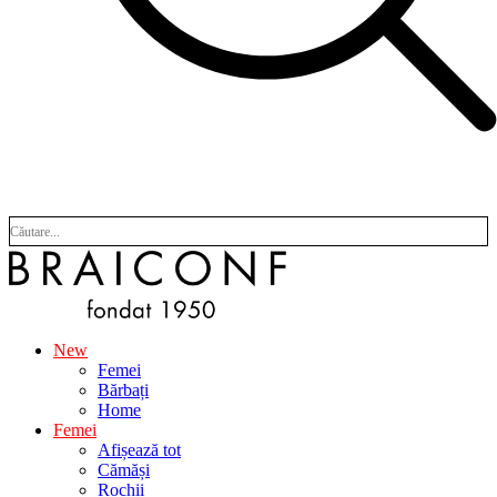
New
Femei
Bărbați
Home
Femei
Afișează tot
Cămăși
Rochii