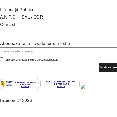
Informații Publice
A.N.P.C. – SAL
/
ODR
Contact
Abonează-te la newsletter-ul nostru
Am citit si am inteles
Politica de confidientialitate
Mă abonez⟶
Braiconf © 2026