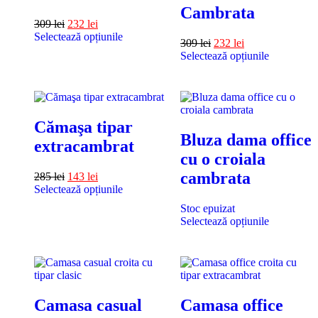
Cambrata
309
lei
232
lei
Selectează opțiunile
309
lei
232
lei
Selectează opțiunile
Cămaşa tipar
Bluza dama office
extracambrat
cu o croiala
cambrata
285
lei
143
lei
Selectează opțiunile
Stoc epuizat
Selectează opțiunile
Camasa casual
Camasa office