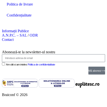
Politica de livrare
Confidențialitate
Informații Publice
A.N.P.C. – SAL
/
ODR
Contact
Abonează-te la newsletter-ul nostru
Am citit si am inteles
Politica de confidientialitate
Mă abonez⟶
Braiconf © 2026