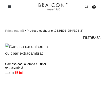
Prima pagină
• Produse etichetate „252/B06-254/B06-2”
FILTREAZA
Camasa casual croita cu tipar
extracambrat
58
lei
193
lei
Selectează Opțiunile