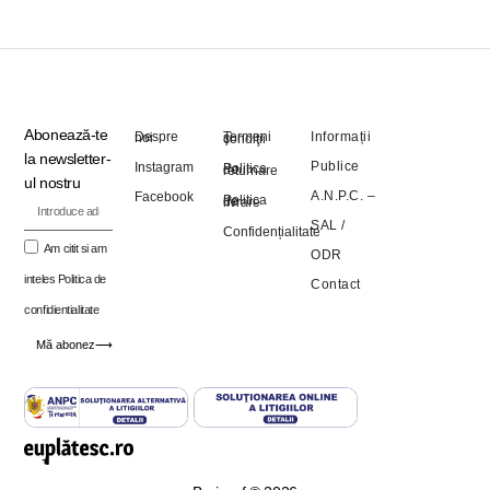
Abonează-te
Informații
Despre noi
Termeni şi condiţii
la newsletter-
Publice
Instagram
Politica de returnare
ul nostru
A.N.P.C. –
Facebook
Politica de livrare
SAL
/
Confidențialitate
Am citit si am
ODR
inteles
Politica de
Contact
confidientialitate
Mă abonez⟶