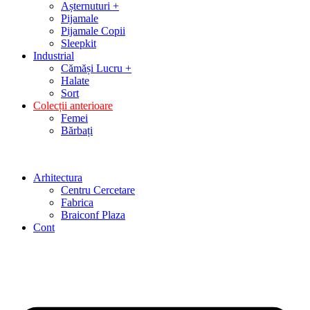
Așternuturi +
Pijamale
Pijamale Copii
Sleepkit
Industrial
Cămăși Lucru +
Halate
Sort
Colecții anterioare
Femei
Bărbați
Arhitectura
Centru Cercetare
Fabrica
Braiconf Plaza
Cont