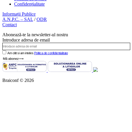
Confidențialitate
Informații Publice
A.N.P.C. – SAL
/
ODR
Contact
Abonează-te la newsletter-ul nostru
Introduce adresa de email
Am citit si am inteles
Politica de confidientialitate
Mă abonez⟶
Braiconf © 2026