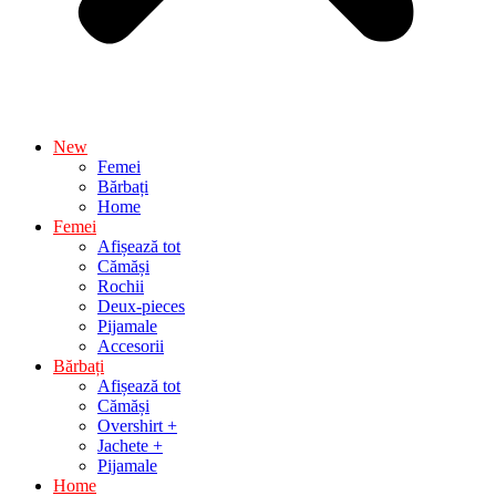
New
Femei
Bărbați
Home
Femei
Afișează tot
Cămăși
Rochii
Deux-pieces
Pijamale
Accesorii
Bărbați
Afișează tot
Cămăși
Overshirt +
Jachete +
Pijamale
Home