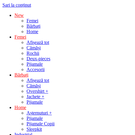
Sari la conținut
New
Femei
Bărbați
Home
Femei
Afișează tot
Cămăși
Rochii
Deux-pieces
Pijamale
Accesorii
Bărbați
Afișează tot
Cămăși
Overshirt +
Jachete +
Pijamale
Home
Așternuturi +
Pijamale
Pijamale Copii
Sleepkit
Industrial