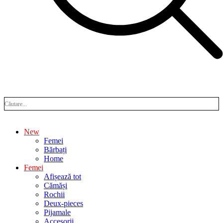
New
Femei
Bărbați
Home
Femei
Afișează tot
Cămăși
Rochii
Deux-pieces
Pijamale
Accesorii