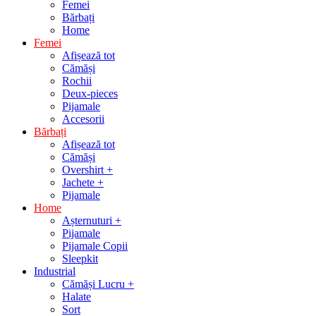
Femei
Bărbați
Home
Femei
Afișează tot
Cămăși
Rochii
Deux-pieces
Pijamale
Accesorii
Bărbați
Afișează tot
Cămăși
Overshirt +
Jachete +
Pijamale
Home
Așternuturi +
Pijamale
Pijamale Copii
Sleepkit
Industrial
Cămăși Lucru +
Halate
Sort