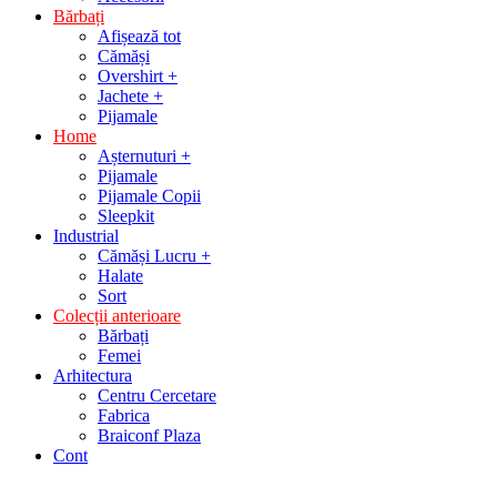
Bărbați
Afișează tot
Cămăși
Overshirt +
Jachete +
Pijamale
Home
Așternuturi +
Pijamale
Pijamale Copii
Sleepkit
Industrial
Cămăși Lucru +
Halate
Sort
Colecții anterioare
Bărbați
Femei
Arhitectura
Centru Cercetare
Fabrica
Braiconf Plaza
Cont