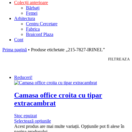
Colecții anterioare
Bărbați
Femei
Arhitectura
Centru Cercetare
Fabrica
Braiconf Plaza
Cont
Prima pagină
• Produse etichetate „215-7827-IRINEL”
FILTREAZA
Reduceri!
Camasa office croita cu tipar
extracambrat
Stoc epuizat
Selectează opțiunile
Acest produs are mai multe variații. Opțiunile pot fi alese în
pagina produsului.