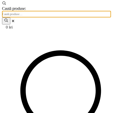
Caută produse:
✕
0
lei