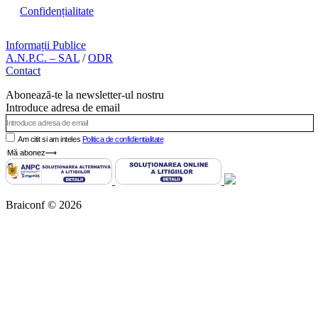
Confidențialitate
Informații Publice
A.N.P.C. – SAL
/
ODR
Contact
Abonează-te la newsletter-ul nostru
Introduce adresa de email
Am citit si am inteles
Politica de confidientialitate
Mă abonez⟶
Braiconf © 2026