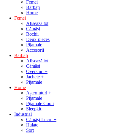
Femei
Bărbați
Home
Femei
Afișează tot
Cămăși
Rochii
Deux-pieces
Pijamale
Accesorii
Bărbați
Afișează tot
Cămăși
Overshirt +
Jachete +
Pijamale
Home
Așternuturi +
Pijamale
Pijamale Copii
Sleepkit
Industrial
Cămăși Lucru +
Halate
Sort