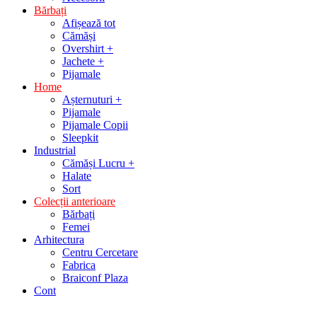
Bărbați
Afișează tot
Cămăși
Overshirt +
Jachete +
Pijamale
Home
Așternuturi +
Pijamale
Pijamale Copii
Sleepkit
Industrial
Cămăși Lucru +
Halate
Sort
Colecții anterioare
Bărbați
Femei
Arhitectura
Centru Cercetare
Fabrica
Braiconf Plaza
Cont