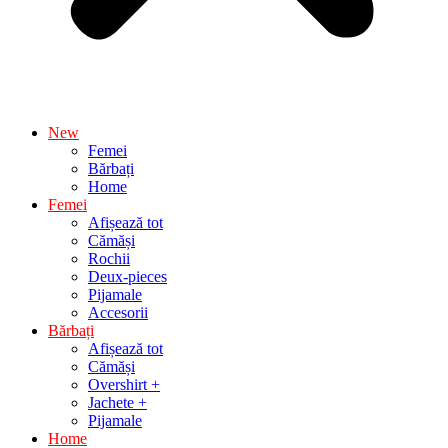
New
Femei
Bărbați
Home
Femei
Afișează tot
Cămăși
Rochii
Deux-pieces
Pijamale
Accesorii
Bărbați
Afișează tot
Cămăși
Overshirt +
Jachete +
Pijamale
Home