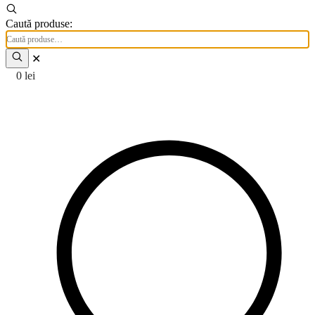
Caută produse:
✕
0
lei