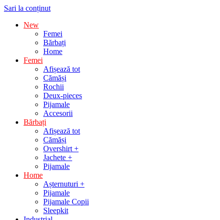
Sari la conținut
New
Femei
Bărbați
Home
Femei
Afișează tot
Cămăși
Rochii
Deux-pieces
Pijamale
Accesorii
Bărbați
Afișează tot
Cămăși
Overshirt +
Jachete +
Pijamale
Home
Așternuturi +
Pijamale
Pijamale Copii
Sleepkit
Industrial