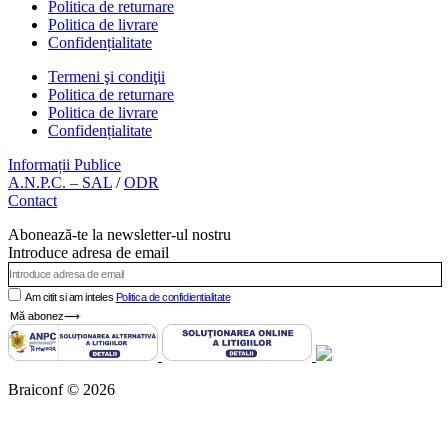
Politica de returnare
Politica de livrare
Confidențialitate
Termeni şi condiţii
Politica de returnare
Politica de livrare
Confidențialitate
Informații Publice
A.N.P.C. – SAL
/
ODR
Contact
Abonează-te la newsletter-ul nostru
Introduce adresa de email
Am citit si am inteles
Politica de confidientialitate
Mă abonez⟶
Braiconf © 2026