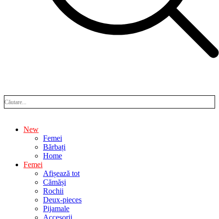
New
Femei
Bărbați
Home
Femei
Afișează tot
Cămăși
Rochii
Deux-pieces
Pijamale
Accesorii