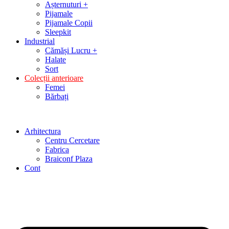
Așternuturi +
Pijamale
Pijamale Copii
Sleepkit
Industrial
Cămăși Lucru +
Halate
Sort
Colecții anterioare
Femei
Bărbați
Arhitectura
Centru Cercetare
Fabrica
Braiconf Plaza
Cont